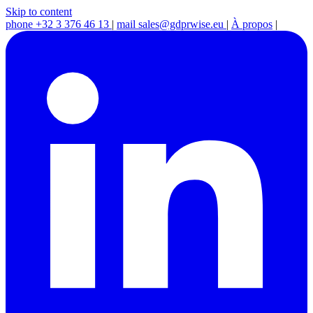
Skip to content
phone
+32 3 376 46 13
|
mail
sales@gdprwise.eu
|
À propos
|