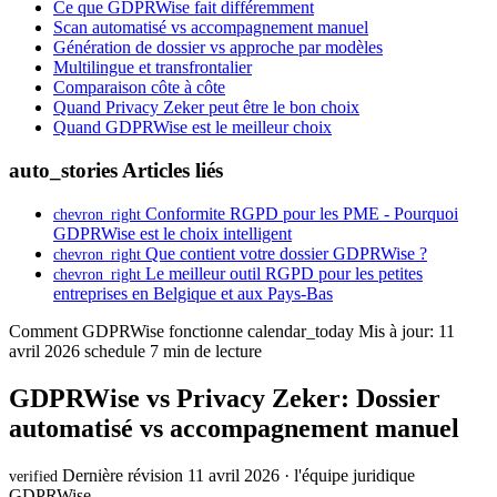
Ce que GDPRWise fait différemment
Scan automatisé vs accompagnement manuel
Génération de dossier vs approche par modèles
Multilingue et transfrontalier
Comparaison côte à côte
Quand Privacy Zeker peut être le bon choix
Quand GDPRWise est le meilleur choix
auto_stories
Articles liés
Conformite RGPD pour les PME - Pourquoi
chevron_right
GDPRWise est le choix intelligent
Que contient votre dossier GDPRWise ?
chevron_right
Le meilleur outil RGPD pour les petites
chevron_right
entreprises en Belgique et aux Pays-Bas
Comment GDPRWise fonctionne
calendar_today
Mis à jour: 11
avril 2026
schedule
7 min de lecture
GDPRWise vs Privacy Zeker: Dossier
automatisé vs accompagnement manuel
Dernière révision 11 avril 2026 · l'équipe juridique
verified
GDPRWise