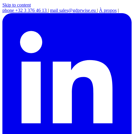
Skip to content
phone
+32 3 376 46 13
|
mail
sales@gdprwise.eu
|
À propos
|