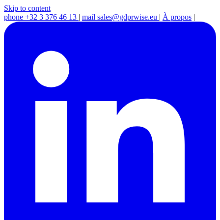
Skip to content
phone
+32 3 376 46 13
|
mail
sales@gdprwise.eu
|
À propos
|