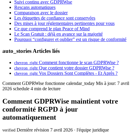
Suivi continu avec GDPRWise
Rescans automatiques
Comparaison avec le dossier
Les étiquettes de confiance sont conservées
Des mises à jour réglementaires pertinentes pour vous
Ce que comprend le plan Peace of Mind
Le Scan Gratuit : déjà en avance sur la majorité
Pourquoi “configurer et oublier” est un risque de conformité
auto_stories
Articles liés
Comment fonctionne le scan GDPRWise ?
chevron_right
Que contient votre dossier GDPRWise ?
chevron_right
Vos Dossiers Sont Complètes - Et Après ?
chevron_right
Comment GDPRWise fonctionne
calendar_today
Mis à jour: 7 avril
2026
schedule
4 min de lecture
Comment GDPRWise maintient votre
conformité RGPD à jour
automatiquement
Dernière révision 7 avril 2026 · l'équipe juridique
verified