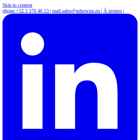
Skip to content
phone
+32 3 376 46 13
|
mail
sales@gdprwise.eu
|
À propos
|