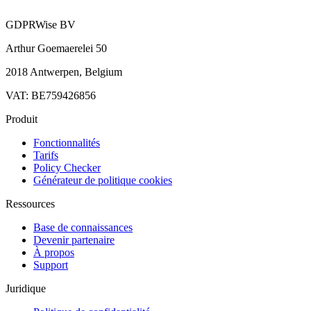
GDPRWise BV
Arthur Goemaerelei 50
2018 Antwerpen, Belgium
VAT: BE759426856
Produit
Fonctionnalités
Tarifs
Policy Checker
Générateur de politique cookies
Ressources
Base de connaissances
Devenir partenaire
À propos
Support
Juridique