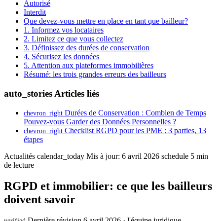
Autorisé
Interdit
Que devez-vous mettre en place en tant que bailleur?
1. Informez vos locataires
2. Limitez ce que vous collectez
3. Définissez des durées de conservation
4. Sécurisez les données
5. Attention aux plateformes immobilières
Résumé: les trois grandes erreurs des bailleurs
auto_stories
Articles liés
Durées de Conservation : Combien de Temps
chevron_right
Pouvez-vous Garder des Données Personnelles ?
Checklist RGPD pour les PME : 3 parties, 13
chevron_right
étapes
Actualités
calendar_today
Mis à jour: 6 avril 2026
schedule
5 min
de lecture
RGPD et immobilier: ce que les bailleurs
doivent savoir
Dernière révision 6 avril 2026 · l'équipe juridique
verified