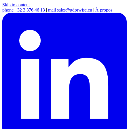
Skip to content
phone
+32 3 376 46 13
|
mail
sales@gdprwise.eu
|
À propos
|