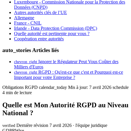
Luxembourg - Commission Nationale pour la Protection des
Données (CNPD)
Autres autorités clés de l’UE
Allemagne
France - CNIL
Irlande - Data Protection Commission (DPC)
Quelle autorité est pertinente pour vous ?
Coopération entre autorités
auto_stories
Articles liés
Ignorer le Régulateur Peut Vous Coûter des
chevron_right
Milliers d'Euros
RGPD : Qu'est-ce que c'est et Pourquoi est-ce
chevron_right
Important pour votre Entreprise ?
Obligations RGPD
calendar_today
Mis à jour: 7 avril 2026
schedule
4 min de lecture
Quelle est Mon Autorité RGPD au Niveau
National ?
Dernière révision 7 avril 2026 · l'équipe juridique
verified
GDPRWise