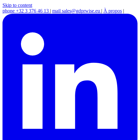
Skip to content
phone
+32 3 376 46 13
|
mail
sales@gdprwise.eu
|
À propos
|