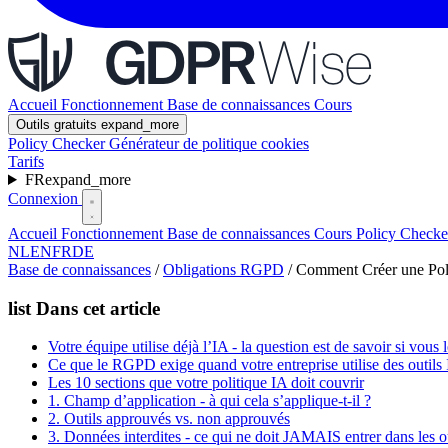
Accueil
Fonctionnement
Base de connaissances
Cours
Outils gratuits
expand_more
Policy Checker
Générateur de politique cookies
Tarifs
FR
expand_more
Connexion
Accueil
Fonctionnement
Base de connaissances
Cours
Policy Check
NL
EN
FR
DE
Base de connaissances
/
Obligations RGPD
/
Comment Créer une Polit
list
Dans cet article
Votre équipe utilise déjà l’IA - la question est de savoir si vous 
Ce que le RGPD exige quand votre entreprise utilise des outils
Les 10 sections que votre politique IA doit couvrir
1. Champ d’application - à qui cela s’applique-t-il ?
2. Outils approuvés vs. non approuvés
3. Données interdites - ce qui ne doit JAMAIS entrer dans les o