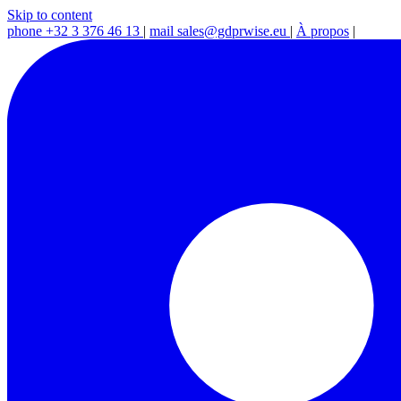
Skip to content
phone
+32 3 376 46 13
|
mail
sales@gdprwise.eu
|
À propos
|