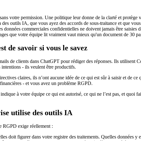
sans votre permission. Une politique leur donne de la clarté et protège v
des outils IA, que vous ayez des accords de sous-traitance et que vous
es données commerciales confidentielles ne doivent jamais être saisies da
es que votre équipe lit vraiment vaut mieux qu'un document de 30 pag
est de savoir si vous le savez
 e-mails de clients dans ChatGPT pour rédiger des réponses. Ils utilisent 
intentions - ils veulent être productifs.
rectives claires, ils n’ont aucune idée de ce qui est sûr à saisir et de ce
 financières - et vous avez un problème RGPD.
indique à votre équipe ce qui est autorisé, ce qui ne l’est pas, et quoi f
e utilise des outils IA
 le RGPD exige réellement :
es doit figurer dans votre registre des traitements. Quelles données y e