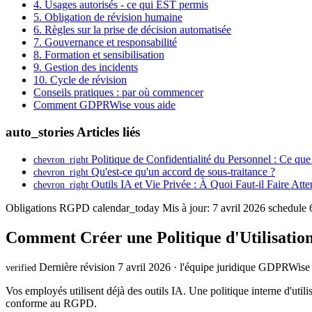
4. Usages autorisés - ce qui EST permis
5. Obligation de révision humaine
6. Règles sur la prise de décision automatisée
7. Gouvernance et responsabilité
8. Formation et sensibilisation
9. Gestion des incidents
10. Cycle de révision
Conseils pratiques : par où commencer
Comment GDPRWise vous aide
auto_stories
Articles liés
Politique de Confidentialité du Personnel : Ce q
chevron_right
Qu'est-ce qu'un accord de sous-traitance ?
chevron_right
Outils IA et Vie Privée : À Quoi Faut-il Faire Atte
chevron_right
Obligations RGPD
calendar_today
Mis à jour: 7 avril 2026
schedule
6
Comment Créer une Politique d'Utilisation
Dernière révision 7 avril 2026 · l'équipe juridique GDPRWise
verified
Vos employés utilisent déjà des outils IA. Une politique interne d'utili
conforme au RGPD.