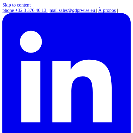
Skip to content
phone
+32 3 376 46 13
|
mail
sales@gdprwise.eu
|
À propos
|