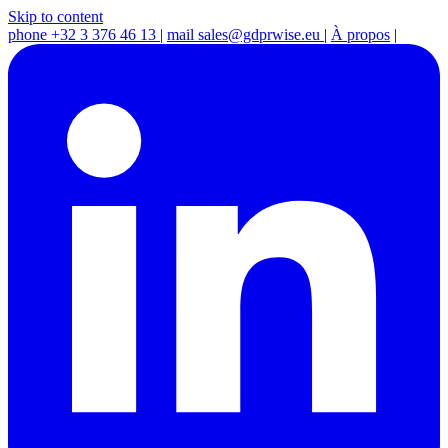
Skip to content
phone
+32 3 376 46 13
|
mail
sales@gdprwise.eu
|
À propos
|