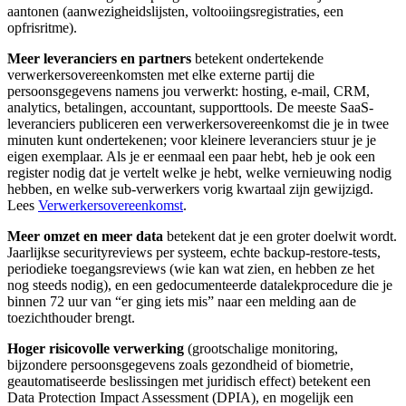
aantonen (aanwezigheidslijsten, voltooiingsregistraties, een
opfrisritme).
Meer leveranciers en partners
betekent ondertekende
verwerkersovereenkomsten met elke externe partij die
persoonsgegevens namens jou verwerkt: hosting, e-mail, CRM,
analytics, betalingen, accountant, supporttools. De meeste SaaS-
leveranciers publiceren een verwerkersovereenkomst die je in twee
minuten kunt ondertekenen; voor kleinere leveranciers stuur je je
eigen exemplaar. Als je er eenmaal een paar hebt, heb je ook een
register nodig dat je vertelt welke je hebt, welke vernieuwing nodig
hebben, en welke sub-verwerkers vorig kwartaal zijn gewijzigd.
Lees
Verwerkersovereenkomst
.
Meer omzet en meer data
betekent dat je een groter doelwit wordt.
Jaarlijkse securityreviews per systeem, echte backup-restore-tests,
periodieke toegangsreviews (wie kan wat zien, en hebben ze het
nog steeds nodig), en een gedocumenteerde datalekprocedure die je
binnen 72 uur van “er ging iets mis” naar een melding aan de
toezichthouder brengt.
Hoger risicovolle verwerking
(grootschalige monitoring,
bijzondere persoonsgegevens zoals gezondheid of biometrie,
geautomatiseerde beslissingen met juridisch effect) betekent een
Data Protection Impact Assessment (DPIA), en mogelijk een