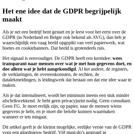
Het ene idee dat de GDPR begrijpelijk
maakt
Als je net een bedrijf bent gestart en je leest voor het eerst over de
GDPR (in Nederland en Belgie ook bekend als AVG), dan heb je
waarschijnlijk een vaag beeld opgepikt van veel papierwerk, wat
boetes en cookiebanners. Dat beeld is grotendeels ruis.
Het signaal is eenvoudiger. De GDPR heeft een kernidee:
wees
transparant naar mensen over wat je met hun gegevens doet, en
doe alleen wat je hebt aangekondigd
. Al het andere, de registers,
de verklaringen, de overeenkomsten, de rechten, de
datalekmeldingen, is leidingwerk dat bestaat om dat ene idee waar te
maken.
Als je dat internaliseert, wordt het minimum ineens een stuk minder
afschrikwekkend. Je hebt geen privacyjurist nodig. Geen consultant.
Geen FG. Je moet eerlijk zijn, op papier, naar de mensen wiens
gegevens je hebt, en je moet die belofte kunnen waarmaken
wanneer er iets misgaat.
Dit artikel geeft je de kleinst mogelijke, eerlijke versie van de GDPR
voor een gloednieuw bedrijf. Vijf must-do’s gegrond in