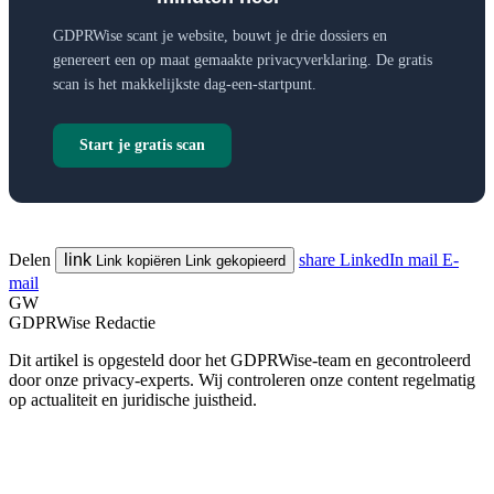
GDPRWise scant je website, bouwt je drie dossiers en
genereert een op maat gemaakte privacyverklaring. De gratis
scan is het makkelijkste dag-een-startpunt.
Start je gratis scan
Delen
link
share
LinkedIn
mail
E-
Link kopiëren
Link gekopieerd
mail
GW
GDPRWise Redactie
Dit artikel is opgesteld door het GDPRWise-team en gecontroleerd
door onze privacy-experts. Wij controleren onze content regelmatig
op actualiteit en juridische juistheid.