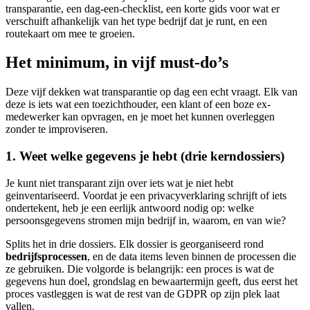
transparantie, een dag-een-checklist, een korte gids voor wat er
verschuift afhankelijk van het type bedrijf dat je runt, en een
routekaart om mee te groeien.
Het minimum, in vijf must-do’s
Deze vijf dekken wat transparantie op dag een echt vraagt. Elk van
deze is iets wat een toezichthouder, een klant of een boze ex-
medewerker kan opvragen, en je moet het kunnen overleggen
zonder te improviseren.
1. Weet welke gegevens je hebt (drie kerndossiers)
Je kunt niet transparant zijn over iets wat je niet hebt
geinventariseerd. Voordat je een privacyverklaring schrijft of iets
ondertekent, heb je een eerlijk antwoord nodig op: welke
persoonsgegevens stromen mijn bedrijf in, waarom, en van wie?
Splits het in drie dossiers. Elk dossier is georganiseerd rond
bedrijfsprocessen
, en de data items leven binnen de processen die
ze gebruiken. Die volgorde is belangrijk: een proces is wat de
gegevens hun doel, grondslag en bewaartermijn geeft, dus eerst het
proces vastleggen is wat de rest van de GDPR op zijn plek laat
vallen.