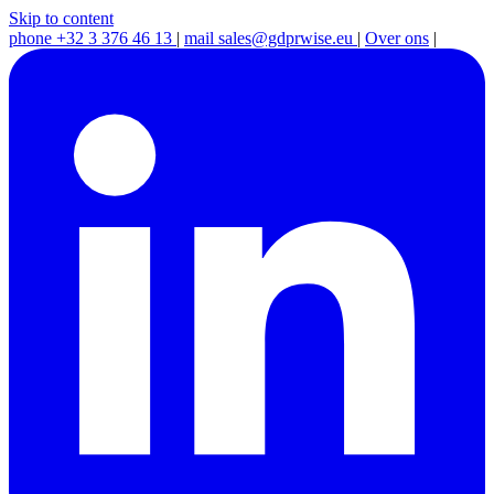
Skip to content
phone
+32 3 376 46 13
|
mail
sales@gdprwise.eu
|
Over ons
|