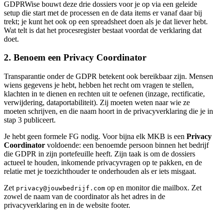
GDPRWise bouwt deze drie dossiers voor je op via een geleide
setup die start met de processen en de data items er vanaf daar bij
trekt; je kunt het ook op een spreadsheet doen als je dat liever hebt.
Wat telt is dat het procesregister bestaat voordat de verklaring dat
doet.
2. Benoem een Privacy Coordinator
Transparantie onder de GDPR betekent ook bereikbaar zijn. Mensen
wiens gegevens je hebt, hebben het recht om vragen te stellen,
klachten in te dienen en rechten uit te oefenen (inzage, rectificatie,
verwijdering, dataportabiliteit). Zij moeten weten naar wie ze
moeten schrijven, en die naam hoort in de privacyverklaring die je in
stap 3 publiceert.
Je hebt geen formele FG nodig. Voor bijna elk MKB is een
Privacy
Coordinator
voldoende: een benoemde persoon binnen het bedrijf
die GDPR in zijn portefeuille heeft. Zijn taak is om de dossiers
actueel te houden, inkomende privacyvragen op te pakken, en de
relatie met je toezichthouder te onderhouden als er iets misgaat.
Zet
op en monitor die mailbox. Zet
privacy@jouwbedrijf.com
zowel de naam van de coordinator als het adres in de
privacyverklaring en in de website footer.