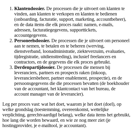
Klantendossier.
De processen die je uitvoert om klanten te
vinden, aan klanten te verkopen en klanten te bedienen
(onboarding, facturatie, support, marketing, accountbeheer),
en de data items die elk proces raakt: namen, e-mails,
adressen, facturatiegegevens, supporttickets,
accountgegevens.
Personeelsdossier.
De processen die je uitvoert om personeel
aan te nemen, te betalen en te beheren (werving,
dienstverband, loonadministratie, ziekteverzuim, evaluaties,
tijdregistratie, uitdiensttreding), inclusief freelancers en
contractors, en de gegevens die elk proces gebruikt.
Derdenpartijdossier.
De processen die mensen bij
leveranciers, partners en prospects raken (inkoop,
leveranciersbeheer, partner enablement, prospectie), en de
persoonsgegevens die die processen bevatten (de boekhouder
van de accountant, het klantcontact van het bureau, de
account manager van de leverancier).
Leg per proces vast: wat het doet, waarom je het doet (doel), op
welke grondslag (toestemming, overeenkomst, wettelijke
verplichting, gerechtvaardigd belang), welke data items het gebruikt,
hoe lang die worden bewaard, en wie ze nog meer ziet (je
hostingprovider, je e-mailtool, je accountant).