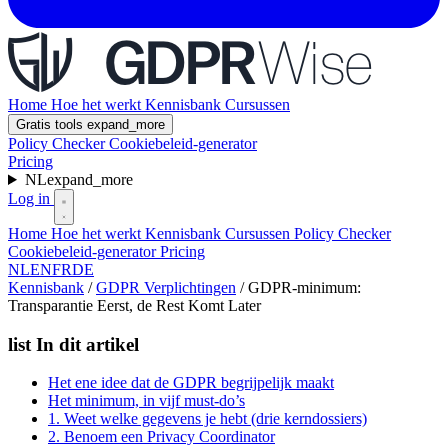
Home
Hoe het werkt
Kennisbank
Cursussen
Gratis tools
expand_more
Policy Checker
Cookiebeleid-generator
Pricing
NL
expand_more
Log in
Home
Hoe het werkt
Kennisbank
Cursussen
Policy Checker
Cookiebeleid-generator
Pricing
NL
EN
FR
DE
Kennisbank
/
GDPR Verplichtingen
/
GDPR-minimum:
Transparantie Eerst, de Rest Komt Later
list
In dit artikel
Het ene idee dat de GDPR begrijpelijk maakt
Het minimum, in vijf must-do’s
1. Weet welke gegevens je hebt (drie kerndossiers)
2. Benoem een Privacy Coordinator