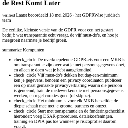
de Rest Komt Later
Laatst beoordeeld 18 mei 2026 · het GDPRWise juridisch
verified
team
De eerlijke, kleinste versie van de GDPR voor een net gestart
bedrijf: wat transparantie echt vraagt, de vijf must-do's, en hoe je
meegroeit naarmate je bedrijf groeit.
summarize
Kernpunten
check_circle
De overkoepelende GDPR-eis voor een MKB is
om transparant te zijn over wat je met persoonsgegevens doet,
en alleen te doen wat je hebt aangekondigd.
check_circle
Vijf must-do's dekken het dag-een-minimum:
ken je gegevens, benoem een privacy coordinator, publiceer
een op maat gemaakte privacyverklaring waarin die persoon
is genoemd, train de medewerkers die met persoonsgegevens
werken, en regel cookies goed (of skip ze).
check_circle
Het minimum is voor elk MKB hetzelfde; de
diepte schaalt mee met je grootte, partners en omzet.
check_circle
Start met transparantie en de funderingschecklist
hieronder; voeg DSAR-procedures, datalekoefeningen,
training en DPIA pas toe wanneer je risicoprofiel daarom
vraagt.