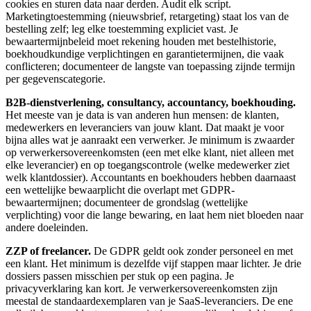
cookies en sturen data naar derden. Audit elk script.
Marketingtoestemming (nieuwsbrief, retargeting) staat los van de
bestelling zelf; leg elke toestemming expliciet vast. Je
bewaartermijnbeleid moet rekening houden met bestelhistorie,
boekhoudkundige verplichtingen en garantietermijnen, die vaak
conflicteren; documenteer de langste van toepassing zijnde termijn
per gegevenscategorie.
B2B-dienstverlening, consultancy, accountancy, boekhouding.
Het meeste van je data is van anderen hun mensen: de klanten,
medewerkers en leveranciers van jouw klant. Dat maakt je voor
bijna alles wat je aanraakt een verwerker. Je minimum is zwaarder
op verwerkersovereenkomsten (een met elke klant, niet alleen met
elke leverancier) en op toegangscontrole (welke medewerker ziet
welk klantdossier). Accountants en boekhouders hebben daarnaast
een wettelijke bewaarplicht die overlapt met GDPR-
bewaartermijnen; documenteer de grondslag (wettelijke
verplichting) voor die lange bewaring, en laat hem niet bloeden naar
andere doeleinden.
ZZP of freelancer.
De GDPR geldt ook zonder personeel en met
een klant. Het minimum is dezelfde vijf stappen maar lichter. Je drie
dossiers passen misschien per stuk op een pagina. Je
privacyverklaring kan kort. Je verwerkersovereenkomsten zijn
meestal de standaardexemplaren van je SaaS-leveranciers. De ene