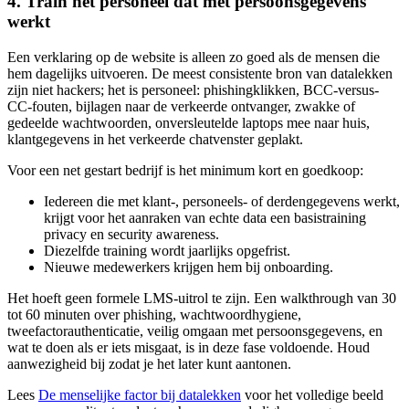
4. Train het personeel dat met persoonsgegevens
werkt
Een verklaring op de website is alleen zo goed als de mensen die
hem dagelijks uitvoeren. De meest consistente bron van datalekken
zijn niet hackers; het is personeel: phishingklikken, BCC-versus-
CC-fouten, bijlagen naar de verkeerde ontvanger, zwakke of
gedeelde wachtwoorden, onversleutelde laptops mee naar huis,
klantgegevens in het verkeerde chatvenster geplakt.
Voor een net gestart bedrijf is het minimum kort en goedkoop:
Iedereen die met klant-, personeels- of derdengegevens werkt,
krijgt voor het aanraken van echte data een basistraining
privacy en security awareness.
Diezelfde training wordt jaarlijks opgefrist.
Nieuwe medewerkers krijgen hem bij onboarding.
Het hoeft geen formele LMS-uitrol te zijn. Een walkthrough van 30
tot 60 minuten over phishing, wachtwoordhygiene,
tweefactorauthenticatie, veilig omgaan met persoonsgegevens, en
wat te doen als er iets misgaat, is in deze fase voldoende. Houd
aanwezigheid bij zodat je het later kunt aantonen.
Lees
De menselijke factor bij datalekken
voor het volledige beeld