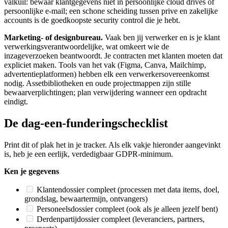
valkuil: bewaar klantgegevens niet in persoonlijke cloud drives of
persoonlijke e-mail; een schone scheiding tussen prive en zakelijke
accounts is de goedkoopste security control die je hebt.
Marketing- of designbureau.
Vaak ben jij verwerker en is je klant
verwerkingsverantwoordelijke, wat omkeert wie de
inzageverzoeken beantwoordt. Je contracten met klanten moeten dat
expliciet maken. Tools van het vak (Figma, Canva, Mailchimp,
advertentieplatformen) hebben elk een verwerkersovereenkomst
nodig. Assetbibliotheken en oude projectmappen zijn stille
bewaarverplichtingen; plan verwijdering wanneer een opdracht
eindigt.
De dag-een-funderingschecklist
Print dit of plak het in je tracker. Als elk vakje hieronder aangevinkt
is, heb je een eerlijk, verdedigbaar GDPR-minimum.
Ken je gegevens
Klantendossier compleet (processen met data items, doel,
grondslag, bewaartermijn, ontvangers)
Personeelsdossier compleet (ook als je alleen jezelf bent)
Derdenpartijdossier compleet (leveranciers, partners,