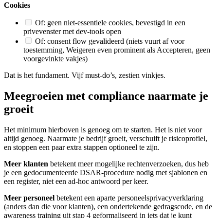
Cookies
Of: geen niet-essentiele cookies, bevestigd in een
privevenster met dev-tools open
Of: consent flow gevalideerd (niets vuurt af voor
toestemming, Weigeren even prominent als Accepteren, geen
voorgevinkte vakjes)
Dat is het fundament. Vijf must-do’s, zestien vinkjes.
Meegroeien met compliance naarmate je
groeit
Het minimum hierboven is genoeg om te starten. Het is niet voor
altijd genoeg. Naarmate je bedrijf groeit, verschuift je risicoprofiel,
en stoppen een paar extra stappen optioneel te zijn.
Meer klanten
betekent meer mogelijke rechtenverzoeken, dus heb
je een gedocumenteerde DSAR-procedure nodig met sjablonen en
een register, niet een ad-hoc antwoord per keer.
Meer personeel
betekent een aparte personeelsprivacyverklaring
(anders dan die voor klanten), een ondertekende gedragscode, en de
awareness training uit stap 4 geformaliseerd in iets dat je kunt