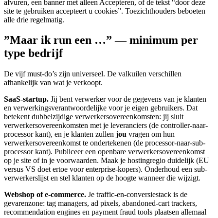
afvuren, een banner met alleen Accepteren, of de tekst “door deze
site te gebruiken accepteert u cookies”. Toezichthouders beboeten
alle drie regelmatig.
”Maar ik run een …” — minimum per
type bedrijf
De vijf must-do’s zijn universeel. De valkuilen verschillen
afhankelijk van wat je verkoopt.
SaaS-startup.
Jij bent verwerker voor de gegevens van je klanten
en verwerkingsverantwoordelijke voor je eigen gebruikers. Dat
betekent dubbelzijdige verwerkersovereenkomsten: jij sluit
verwerkersovereenkomsten met je leveranciers (de controller-naar-
processor kant), en je klanten zullen
jou
vragen om hun
verwerkersovereenkomst te ondertekenen (de processor-naar-sub-
processor kant). Publiceer een openbare verwerkersovereenkomst
op je site of in je voorwaarden. Maak je hostingregio duidelijk (EU
versus VS doet ertoe voor enterprise-kopers). Onderhoud een sub-
verwerkerslijst en stel klanten op de hoogte wanneer die wijzigt.
Webshop of e-commerce.
Je traffic-en-conversiestack is de
gevarenzone: tag managers, ad pixels, abandoned-cart trackers,
recommendation engines en payment fraud tools plaatsen allemaal