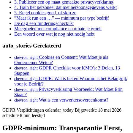
3. Publiceer een op maat gemaakte privacyverklaring
4. Train het personeel dat met persoonsgegevens werkt
5. Regel cookies goed, of skip ze
”Maar ik run een …” — minimum per type bedrijf
De dag-een-funderingschecklist
Meegroeien met compliance naarmate je groeit
Een woord over wat je nog niet nodig hebt
auto_stories
Gerelateerd
Cookies en Consent: Wat Moet je als
chevron_right
Ondernemer Weten?
GDPR Checklist voor KMO's: 3 Delen, 13
chevron_right
Stappen
GDPR: Wat is het en Waarom is het Belangrijk
chevron_right
voor je Bedrijf?
Privacyverklaring Voorbeeld: Wat Moet Erin
chevron_right
Staan?
Wat is een verwerkersovereenkomst?
chevron_right
GDPR Verplichtingen
calendar_today
Bijgewerkt: 18 mei 2026
schedule
8 min leestijd
GDPR-minimum: Transparantie Eerst,