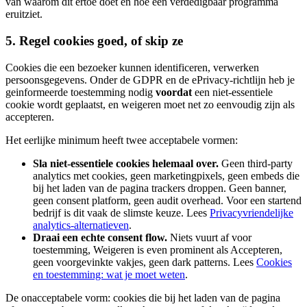
van waarom dit ertoe doet en hoe een verdedigbaar programma
eruitziet.
5. Regel cookies goed, of skip ze
Cookies die een bezoeker kunnen identificeren, verwerken
persoonsgegevens. Onder de GDPR en de ePrivacy-richtlijn heb je
geinformeerde toestemming nodig
voordat
een niet-essentiele
cookie wordt geplaatst, en weigeren moet net zo eenvoudig zijn als
accepteren.
Het eerlijke minimum heeft twee acceptabele vormen:
Sla niet-essentiele cookies helemaal over.
Geen third-party
analytics met cookies, geen marketingpixels, geen embeds die
bij het laden van de pagina trackers droppen. Geen banner,
geen consent platform, geen audit overhead. Voor een startend
bedrijf is dit vaak de slimste keuze. Lees
Privacyvriendelijke
analytics-alternatieven
.
Draai een echte consent flow.
Niets vuurt af voor
toestemming, Weigeren is even prominent als Accepteren,
geen voorgevinkte vakjes, geen dark patterns. Lees
Cookies
en toestemming: wat je moet weten
.
De onacceptabele vorm: cookies die bij het laden van de pagina