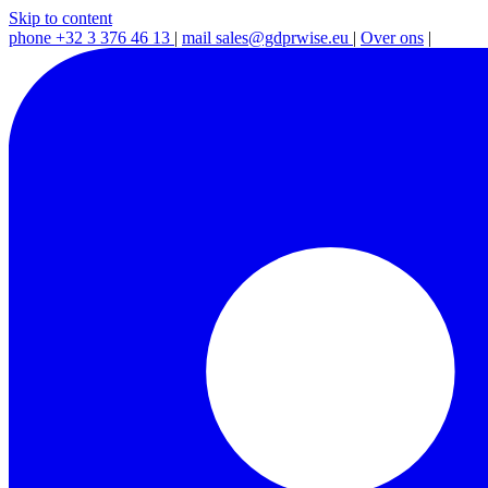
Skip to content
phone
+32 3 376 46 13
|
mail
sales@gdprwise.eu
|
Over ons
|