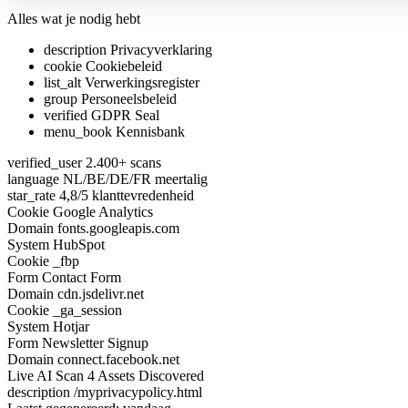
Alles wat je nodig hebt
description
Privacyverklaring
cookie
Cookiebeleid
list_alt
Verwerkingsregister
group
Personeelsbeleid
verified
GDPR Seal
menu_book
Kennisbank
verified_user
2.400+ scans
language
NL/BE/DE/FR meertalig
star_rate
4,8/5 klanttevredenheid
Cookie
Google Analytics
Domain
fonts.googleapis.com
System
HubSpot
Cookie
_fbp
Form
Contact Form
Domain
cdn.jsdelivr.net
Cookie
_ga_session
System
Hotjar
Form
Newsletter Signup
Domain
connect.facebook.net
Live AI Scan
6 Assets Discovered
description
/myprivacypolicy.html