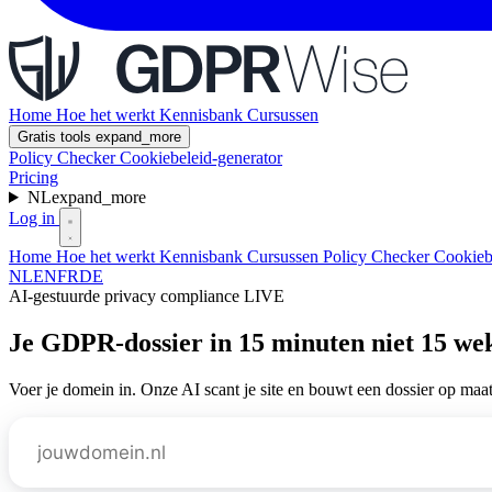
Home
Hoe het werkt
Kennisbank
Cursussen
Gratis tools
expand_more
Policy Checker
Cookiebeleid-generator
Pricing
NL
expand_more
Log in
Home
Hoe het werkt
Kennisbank
Cursussen
Policy Checker
Cookieb
NL
EN
FR
DE
AI-gestuurde privacy compliance
LIVE
Je GDPR-dossier in
15 minuten
niet 15 we
Voer je domein in. Onze AI scant je site en bouwt een dossier op maat, 