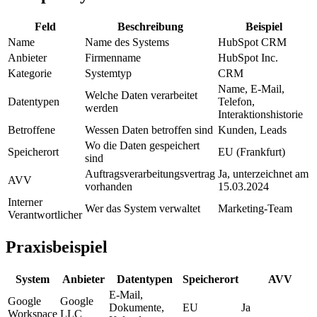
Feld
Beschreibung
Beispiel
Name
Name des Systems
HubSpot CRM
Anbieter
Firmenname
HubSpot Inc.
Kategorie
Systemtyp
CRM
Name, E-Mail,
Welche Daten verarbeitet
Datentypen
Telefon,
werden
Interaktionshistorie
Betroffene
Wessen Daten betroffen sind
Kunden, Leads
Wo die Daten gespeichert
Speicherort
EU (Frankfurt)
sind
Auftragsverarbeitungsvertrag
Ja, unterzeichnet am
AVV
vorhanden
15.03.2024
Interner
Wer das System verwaltet
Marketing-Team
Verantwortlicher
Praxisbeispiel
System
Anbieter
Datentypen
Speicherort
AVV
E-Mail,
Google
Google
Dokumente,
EU
Ja
Workspace
LLC