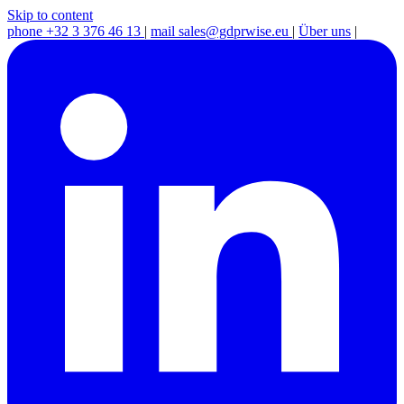
Skip to content
phone
+32 3 376 46 13
|
mail
sales@gdprwise.eu
|
Über uns
|