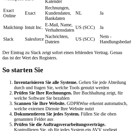
Kalender
Rechnungen,
Exact
Exact
Kundendaten,
NL
Ja
Online
Bankdaten
E-Mail, Name,
Mailchimp
Intuit Inc.
US (SCC)
Ja
Verhaltensdaten
Nachrichten,
Nein -
Slack
Salesforce
US (SCC)
Dateien
Handlungsbedar
Der Eintrag zu Slack zeigt sofort einen fehlenden Vertrag. Genau
das ist der Wert des Registers.
So starten Sie
Inventarisieren Sie alle Systeme.
Gehen Sie jede Abteilung
durch und fragen Sie, welche Tools genutzt werden
Prüfen Sie Ihre Rechnungen.
Ihre Buchhaltung zeigt, für
welche Software Sie bezahlen
Scannen Sie Ihre Website.
GDPRWise erkennt automatisch,
welche externen Dienste Ihre Website nutzt
Dokumentieren Sie jedes System.
Füllen Sie die oben
genannten Felder aus
Prüfen Sie die Auftragsverarbeitungsverträge.
Kontrollieren Sie, ob für jedes System ein AVV vorliegt