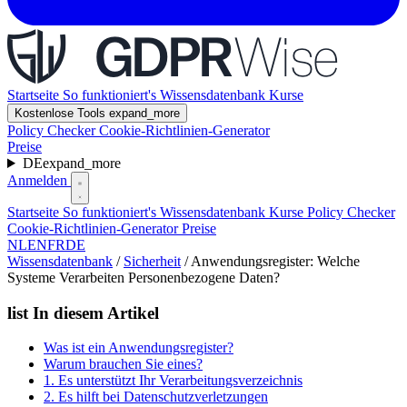
Startseite
So funktioniert's
Wissensdatenbank
Kurse
Kostenlose Tools
expand_more
Policy Checker
Cookie-Richtlinien-Generator
Preise
DE
expand_more
Anmelden
Startseite
So funktioniert's
Wissensdatenbank
Kurse
Policy Checker
Cookie-Richtlinien-Generator
Preise
NL
EN
FR
DE
Wissensdatenbank
/
Sicherheit
/
Anwendungsregister: Welche
Systeme Verarbeiten Personenbezogene Daten?
list
In diesem Artikel
Was ist ein Anwendungsregister?
Warum brauchen Sie eines?
1. Es unterstützt Ihr Verarbeitungsverzeichnis
2. Es hilft bei Datenschutzverletzungen