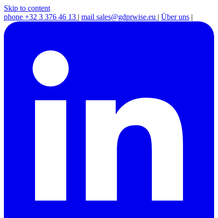
Skip to content
phone
+32 3 376 46 13
|
mail
sales@gdprwise.eu
|
Über uns
|