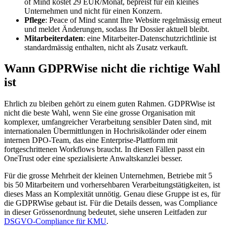
of Mind kostet 29 EUR/Monat, bepreist für ein kleines
Unternehmen und nicht für einen Konzern.
Pflege
: Peace of Mind scannt Ihre Website regelmässig erneut
und meldet Änderungen, sodass Ihr Dossier aktuell bleibt.
Mitarbeiterdaten
: eine Mitarbeiter-Datenschutzrichtlinie ist
standardmässig enthalten, nicht als Zusatz verkauft.
Wann GDPRWise nicht die richtige Wahl
ist
Ehrlich zu bleiben gehört zu einem guten Rahmen. GDPRWise ist
nicht die beste Wahl, wenn Sie eine grosse Organisation mit
komplexer, umfangreicher Verarbeitung sensibler Daten sind, mit
internationalen Übermittlungen in Hochrisikoländer oder einem
internen DPO-Team, das eine Enterprise-Plattform mit
fortgeschrittenen Workflows braucht. In diesen Fällen passt ein
OneTrust oder eine spezialisierte Anwaltskanzlei besser.
Für die grosse Mehrheit der kleinen Unternehmen, Betriebe mit 5
bis 50 Mitarbeitern und vorhersehbaren Verarbeitungstätigkeiten, ist
dieses Mass an Komplexität unnötig. Genau diese Gruppe ist es, für
die GDPRWise gebaut ist. Für die Details dessen, was Compliance
in dieser Grössenordnung bedeutet, siehe unseren Leitfaden zur
DSGVO-Compliance für KMU
.