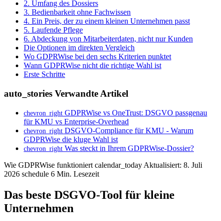
2. Umfang des Dossiers
3. Bedienbarkeit ohne Fachwissen
4. Ein Preis, der zu einem kleinen Unternehmen passt
5. Laufende Pflege
6. Abdeckung von Mitarbeiterdaten, nicht nur Kunden
Die Optionen im direkten Vergleich
Wo GDPRWise bei den sechs Kriterien punktet
Wann GDPRWise nicht die richtige Wahl ist
Erste Schritte
auto_stories
Verwandte Artikel
GDPRWise vs OneTrust: DSGVO passgenau
chevron_right
für KMU vs Enterprise-Overhead
DSGVO-Compliance für KMU - Warum
chevron_right
GDPRWise die kluge Wahl ist
Was steckt in Ihrem GDPRWise-Dossier?
chevron_right
Wie GDPRWise funktioniert
calendar_today
Aktualisiert: 8. Juli
2026
schedule
6 Min. Lesezeit
Das beste DSGVO-Tool für kleine
Unternehmen