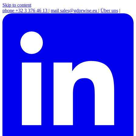
Skip to content
phone
+32 3 376 46 13
|
mail
sales@gdprwise.eu
|
Über uns
|