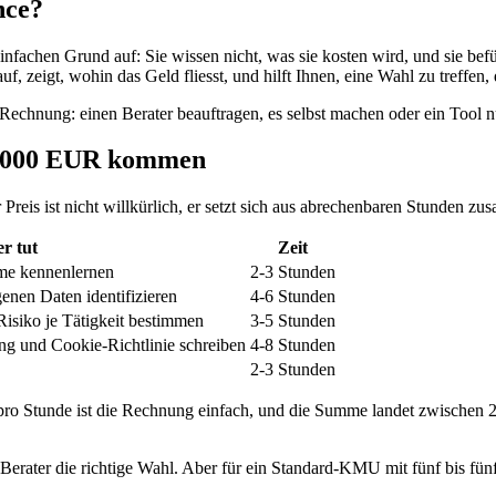
nce?
hen Grund auf: Sie wissen nicht, was sie kosten wird, und sie befürc
uf, zeigt, wohin das Geld fliesst, und hilft Ihnen, eine Wahl zu treffen,
Rechnung: einen Berater beauftragen, es selbst machen oder ein Tool nut
 5.000 EUR kommen
Preis ist nicht willkürlich, er setzt sich aus abrechenbaren Stunden zu
r tut
Zeit
eme kennenlernen
2-3 Stunden
enen Daten identifizieren
4-6 Stunden
isiko je Tätigkeit bestimmen
3-5 Stunden
ng und Cookie-Richtlinie schreiben
4-8 Stunden
2-3 Stunden
 pro Stunde ist die Rechnung einfach, und die Summe landet zwische
n Berater die richtige Wahl. Aber für ein Standard-KMU mit fünf bis fünf