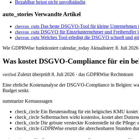
Bezahlbar heisst nicht unvollständig
auto_stories
Verwandte Artikel
Das beste DSGVO-Tool für kleine Unternehmen i
chevron_right
DSGVO für Einzelunternehmer und Freiberufler in
chevron_right
Welches Tool erledigt die DSGVO schnell und gü
chevron_right
Wie GDPRWise funktioniert
calendar_today
Aktualisiert: 8. Juli 202
Was kostet DSGVO-Compliance für ein b
Zuletzt überprüft 8. Juli 2026 · das GDPRWise Rechtsteam
verified
Eine ehrliche Kostenanalyse der DSGVO-Compliance in Belgien: was
Budget senkt.
summarize
Kernaussagen
check_circle
Ein Beraterauftrag für ein belgisches KMU koste
check_circle
Selbermachen wirkt kostenlos, kostet aber Dutzend
check_circle
Die grösste versteckte Kostenstelle ist die Pflege:
check_circle
GDPRWise ersetzt die abrechenbaren Stunden dur