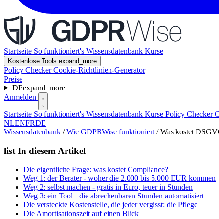
Startseite
So funktioniert's
Wissensdatenbank
Kurse
Kostenlose Tools
expand_more
Policy Checker
Cookie-Richtlinien-Generator
Preise
DE
expand_more
Anmelden
Startseite
So funktioniert's
Wissensdatenbank
Kurse
Policy Checker
C
NL
EN
FR
DE
Wissensdatenbank
/
Wie GDPRWise funktioniert
/
Was kostet DSGVO
list
In diesem Artikel
Die eigentliche Frage: was kostet Compliance?
Weg 1: der Berater - woher die 2.000 bis 5.000 EUR kommen
Weg 2: selbst machen - gratis in Euro, teuer in Stunden
Weg 3: ein Tool - die abrechenbaren Stunden automatisiert
Die versteckte Kostenstelle, die jeder vergisst: die Pflege
Die Amortisationszeit auf einen Blick