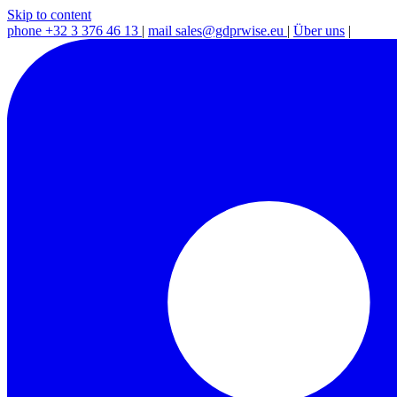
Skip to content
phone
+32 3 376 46 13
|
mail
sales@gdprwise.eu
|
Über uns
|