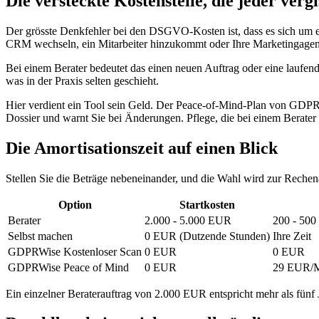
Die versteckte Kostenstelle, die jeder vergi
Der grösste Denkfehler bei den DSGVO-Kosten ist, dass es sich um ei
CRM wechseln, ein Mitarbeiter hinzukommt oder Ihre Marketingagentur
Bei einem Berater bedeutet das einen neuen Auftrag oder eine laufen
was in der Praxis selten geschieht.
Hier verdient ein Tool sein Geld. Der Peace-of-Mind-Plan von GDPRW
Dossier und warnt Sie bei Änderungen. Pflege, die bei einem Berater 
Die Amortisationszeit auf einen Blick
Stellen Sie die Beträge nebeneinander, und die Wahl wird zur Reche
Option
Startkosten
Berater
2.000 - 5.000 EUR
200 - 500
Selbst machen
0 EUR (Dutzende Stunden)
Ihre Zeit
GDPRWise Kostenloser Scan
0 EUR
0 EUR
GDPRWise Peace of Mind
0 EUR
29 EUR/
Ein einzelner Beraterauftrag von 2.000 EUR entspricht mehr als fünf J