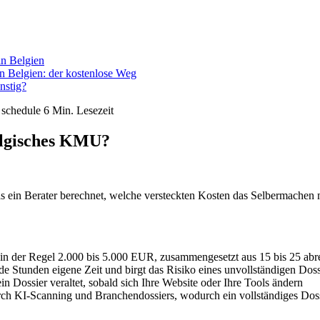
n Belgien
 Belgien: der kostenlose Weg
nstig?
6
schedule
6 Min. Lesezeit
elgisches KMU?
 ein Berater berechnet, welche versteckten Kosten das Selbermachen
t in der Regel 2.000 bis 5.000 EUR, zusammengesetzt aus 15 bis 25 a
e Stunden eigene Zeit und birgt das Risiko eines unvollständigen Doss
 ein Dossier veraltet, sobald sich Ihre Website oder Ihre Tools ändern
ch KI-Scanning und Branchendossiers, wodurch ein vollständiges Dos