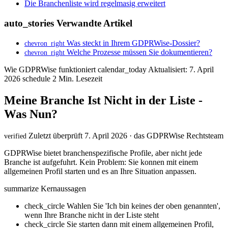
Die Branchenliste wird regelmasig erweitert
auto_stories
Verwandte Artikel
Was steckt in Ihrem GDPRWise-Dossier?
chevron_right
Welche Prozesse müssen Sie dokumentieren?
chevron_right
Wie GDPRWise funktioniert
calendar_today
Aktualisiert: 7. April
2026
schedule
2 Min. Lesezeit
Meine Branche Ist Nicht in der Liste -
Was Nun?
Zuletzt überprüft 7. April 2026 · das GDPRWise Rechtsteam
verified
GDPRWise bietet branchenspezifische Profile, aber nicht jede
Branche ist aufgefuhrt. Kein Problem: Sie konnen mit einem
allgemeinen Profil starten und es an Ihre Situation anpassen.
summarize
Kernaussagen
check_circle
Wahlen Sie 'Ich bin keines der oben genannten',
wenn Ihre Branche nicht in der Liste steht
check_circle
Sie starten dann mit einem allgemeinen Profil,