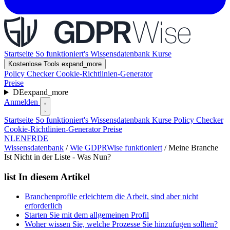
Startseite
So funktioniert's
Wissensdatenbank
Kurse
Kostenlose Tools
expand_more
Policy Checker
Cookie-Richtlinien-Generator
Preise
DE
expand_more
Anmelden
Startseite
So funktioniert's
Wissensdatenbank
Kurse
Policy Checker
Cookie-Richtlinien-Generator
Preise
NL
EN
FR
DE
Wissensdatenbank
/
Wie GDPRWise funktioniert
/
Meine Branche
Ist Nicht in der Liste - Was Nun?
list
In diesem Artikel
Branchenprofile erleichtern die Arbeit, sind aber nicht
erforderlich
Starten Sie mit dem allgemeinen Profil
Woher wissen Sie, welche Prozesse Sie hinzufugen sollten?