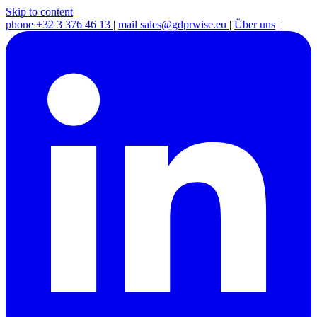
Skip to content
phone
+32 3 376 46 13
|
mail
sales@gdprwise.eu
|
Über uns
|