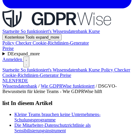
Startseite
So funktioniert's
Wissensdatenbank
Kurse
Kostenlose Tools
expand_more
Policy Checker
Cookie-Richtlinien-Generator
Preise
DE
expand_more
Anmelden
Startseite
So funktioniert's
Wissensdatenbank
Kurse
Policy Checker
Cookie-Richtlinien-Generator
Preise
NL
EN
FR
DE
Wissensdatenbank
/
Wie GDPRWise funktioniert
/
DSGVO-
Bewusstsein für kleine Teams - Wie GDPRWise hilft
list
In diesem Artikel
Kleine Teams brauchen keine Unternehmens-
Schulungsprogramme
Die Mitarbeiter-Datenschutzrichtlinie als
Sensibilisierungsinstrument