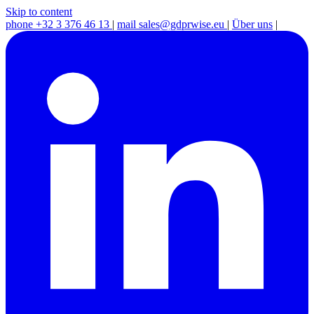
Skip to content
phone
+32 3 376 46 13
|
mail
sales@gdprwise.eu
|
Über uns
|