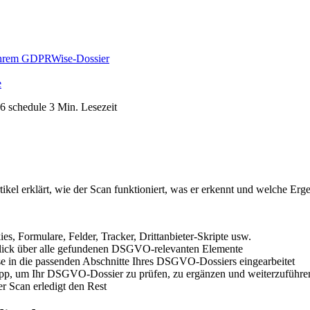
s Ihrem GDPRWise-Dossier
e
26
schedule
3 Min. Lesezeit
el erklärt, wie der Scan funktioniert, was er erkennt und welche Erge
es, Formulare, Felder, Tracker, Drittanbieter-Skripte usw.
blick über alle gefundenen DSGVO-relevanten Elemente
se in die passenden Abschnitte Ihres DSGVO-Dossiers eingearbeitet
pp, um Ihr DSGVO-Dossier zu prüfen, zu ergänzen und weiterzuführe
r Scan erledigt den Rest