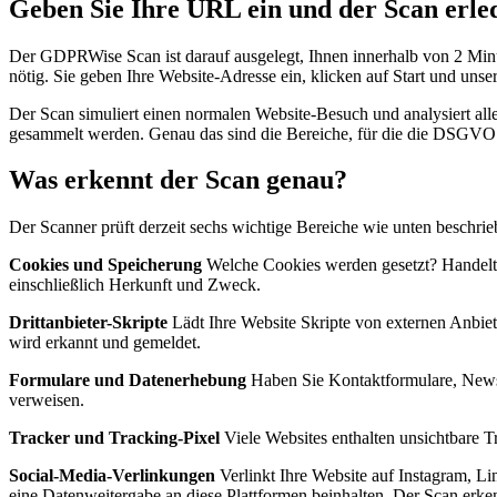
Geben Sie Ihre URL ein und der Scan erled
Der GDPRWise Scan ist darauf ausgelegt, Ihnen innerhalb von 2 Minute
nötig. Sie geben Ihre Website-Adresse ein, klicken auf Start und unser
Der Scan simuliert einen normalen Website-Besuch und analysiert alle
gesammelt werden. Genau das sind die Bereiche, für die die DSGVO s
Was erkennt der Scan genau?
Der Scanner prüft derzeit sechs wichtige Bereiche wie unten beschrieb
Cookies und Speicherung
Welche Cookies werden gesetzt? Handelt e
einschließlich Herkunft und Zweck.
Drittanbieter-Skripte
Lädt Ihre Website Skripte von externen Anbiet
wird erkannt und gemeldet.
Formulare und Datenerhebung
Haben Sie Kontaktformulare, Newsl
verweisen.
Tracker und Tracking-Pixel
Viele Websites enthalten unsichtbare T
Social-Media-Verlinkungen
Verlinkt Ihre Website auf Instagram, Li
eine Datenweitergabe an diese Plattformen beinhalten. Der Scan erke