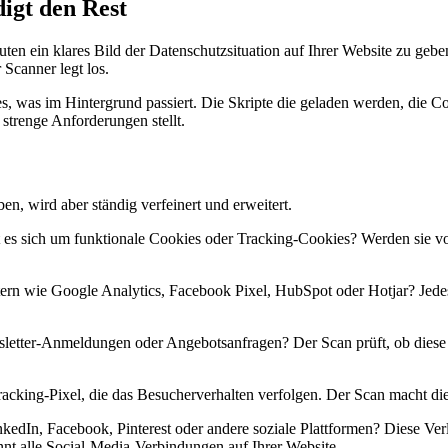
igt den Rest
n ein klares Bild der Datenschutzsituation auf Ihrer Website zu geben
 Scanner legt los.
s, was im Hintergrund passiert. Die Skripte die geladen werden, die C
trenge Anforderungen stellt.
en, wird aber ständig verfeinert und erweitert.
s sich um funktionale Cookies oder Tracking-Cookies? Werden sie vor
ern wie Google Analytics, Facebook Pixel, HubSpot oder Hotjar? Jedes
etter-Anmeldungen oder Angebotsanfragen? Der Scan prüft, ob diese 
racking-Pixel, die das Besucherverhalten verfolgen. Der Scan macht die
nkedIn, Facebook, Pinterest oder andere soziale Plattformen? Diese Ve
nnt alle Social-Media-Verbindungen auf Ihrer Website.