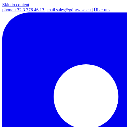
Skip to content
phone
+32 3 376 46 13
|
mail
sales@gdprwise.eu
|
Über uns
|