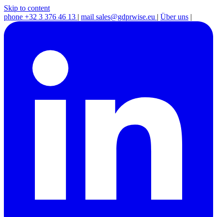
Skip to content
phone
+32 3 376 46 13
|
mail
sales@gdprwise.eu
|
Über uns
|