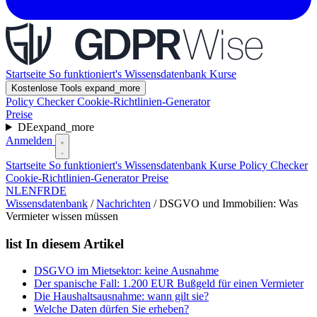
Startseite
So funktioniert's
Wissensdatenbank
Kurse
Kostenlose Tools
expand_more
Policy Checker
Cookie-Richtlinien-Generator
Preise
DE
expand_more
Anmelden
Startseite
So funktioniert's
Wissensdatenbank
Kurse
Policy Checker
Cookie-Richtlinien-Generator
Preise
NL
EN
FR
DE
Wissensdatenbank
/
Nachrichten
/
DSGVO und Immobilien: Was
Vermieter wissen müssen
list
In diesem Artikel
DSGVO im Mietsektor: keine Ausnahme
Der spanische Fall: 1.200 EUR Bußgeld für einen Vermieter
Die Haushaltsausnahme: wann gilt sie?
Welche Daten dürfen Sie erheben?