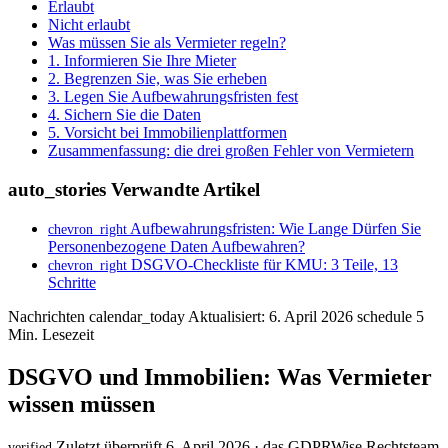
Erlaubt
Nicht erlaubt
Was müssen Sie als Vermieter regeln?
1. Informieren Sie Ihre Mieter
2. Begrenzen Sie, was Sie erheben
3. Legen Sie Aufbewahrungsfristen fest
4. Sichern Sie die Daten
5. Vorsicht bei Immobilienplattformen
Zusammenfassung: die drei großen Fehler von Vermietern
auto_stories
Verwandte Artikel
Aufbewahrungsfristen: Wie Lange Dürfen Sie
chevron_right
Personenbezogene Daten Aufbewahren?
DSGVO-Checkliste für KMU: 3 Teile, 13
chevron_right
Schritte
Nachrichten
calendar_today
Aktualisiert: 6. April 2026
schedule
5
Min. Lesezeit
DSGVO und Immobilien: Was Vermieter
wissen müssen
Zuletzt überprüft 6. April 2026 · das GDPRWise Rechtsteam
verified