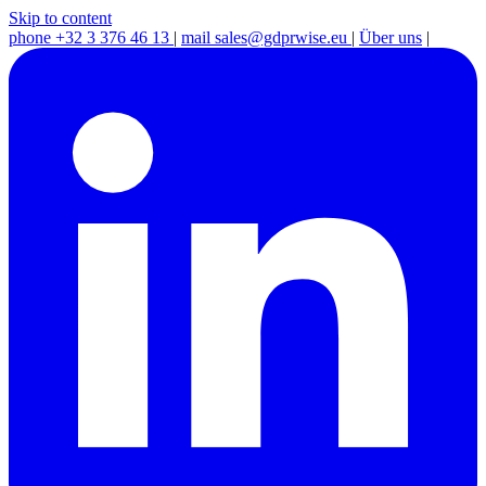
Skip to content
phone
+32 3 376 46 13
|
mail
sales@gdprwise.eu
|
Über uns
|