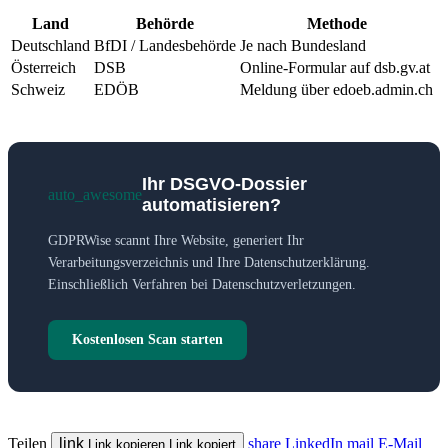
Land
Behörde
Methode
Deutschland
BfDI / Landesbehörde
Je nach Bundesland
Österreich
DSB
Online-Formular auf dsb.gv.at
Schweiz
EDÖB
Meldung über edoeb.admin.ch
Ihr DSGVO-Dossier
auto_awesome
automatisieren?
GDPRWise scannt Ihre Website, generiert Ihr
Verarbeitungsverzeichnis und Ihre Datenschutzerklärung.
Einschließlich Verfahren bei Datenschutzverletzungen.
Kostenlosen Scan starten
Teilen
link
share
LinkedIn
mail
E-Mail
Link kopieren
Link kopiert