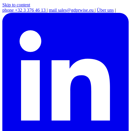
Skip to content
phone
+32 3 376 46 13
|
mail
sales@gdprwise.eu
|
Über uns
|