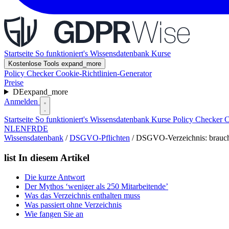
Startseite
So funktioniert's
Wissensdatenbank
Kurse
Kostenlose Tools
expand_more
Policy Checker
Cookie-Richtlinien-Generator
Preise
DE
expand_more
Anmelden
Startseite
So funktioniert's
Wissensdatenbank
Kurse
Policy Checker
C
NL
EN
FR
DE
Wissensdatenbank
/
DSGVO-Pflichten
/
DSGVO-Verzeichnis: brauche
list
In diesem Artikel
Die kurze Antwort
Der Mythos ‘weniger als 250 Mitarbeitende’
Was das Verzeichnis enthalten muss
Was passiert ohne Verzeichnis
Wie fangen Sie an