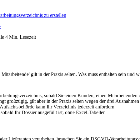
beitungsverzeichnis zu erstellen
e
le
4 Min. Lesezeit
Mitarbeitende' gilt in der Praxis selten. Was muss enthalten sein und w
eitungsverzeichnis, sobald Sie einen Kunden, einen Mitarbeitenden od
ngt großzügig, gilt aber in der Praxis selten wegen der drei Ausnahm
e Aufsichtsbehörde kann Ihr Verzeichnis jederzeit anfordern
obald Ihr Dossier ausgefüllt ist, ohne Excel-Tabellen
er Lieferanten verarbeiten, brauchen Sie ein DSGVO-Verarbeitungsver