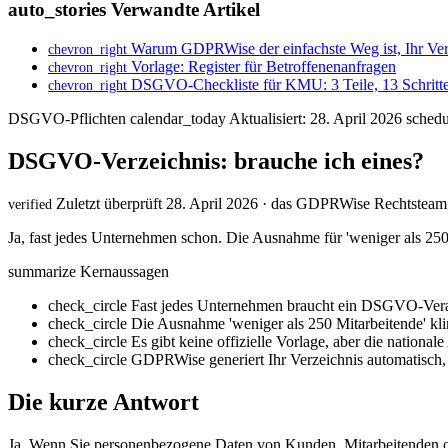
auto_stories
Verwandte Artikel
Warum GDPRWise der einfachste Weg ist, Ihr Verar
chevron_right
Vorlage: Register für Betroffenenanfragen
chevron_right
DSGVO-Checkliste für KMU: 3 Teile, 13 Schritt
chevron_right
DSGVO-Pflichten
calendar_today
Aktualisiert: 28. April 2026
schedu
DSGVO-Verzeichnis: brauche ich eines?
Zuletzt überprüft 28. April 2026 · das GDPRWise Rechtsteam
verified
Ja, fast jedes Unternehmen schon. Die Ausnahme für 'weniger als 250 
summarize
Kernaussagen
check_circle
Fast jedes Unternehmen braucht ein DSGVO-Verarb
check_circle
Die Ausnahme 'weniger als 250 Mitarbeitende' kli
check_circle
Es gibt keine offizielle Vorlage, aber die national
check_circle
GDPRWise generiert Ihr Verzeichnis automatisch, s
Die kurze Antwort
Ja. Wenn Sie personenbezogene Daten von Kunden, Mitarbeitenden od