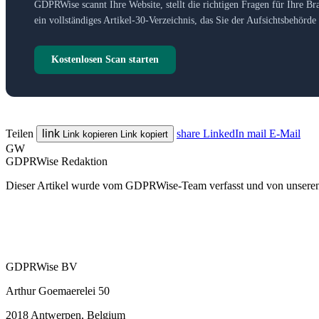
GDPRWise scannt Ihre Website, stellt die richtigen Fragen für Ihre Br
ein vollständiges Artikel-30-Verzeichnis, das Sie der Aufsichtsbehörd
Kostenlosen Scan starten
Teilen
link
share
LinkedIn
mail
E-Mail
Link kopieren
Link kopiert
GW
GDPRWise Redaktion
Dieser Artikel wurde vom GDPRWise-Team verfasst und von unseren 
GDPRWise BV
Arthur Goemaerelei 50
2018 Antwerpen, Belgium