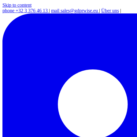
Skip to content
phone
+32 3 376 46 13
|
mail
sales@gdprwise.eu
|
Über uns
|