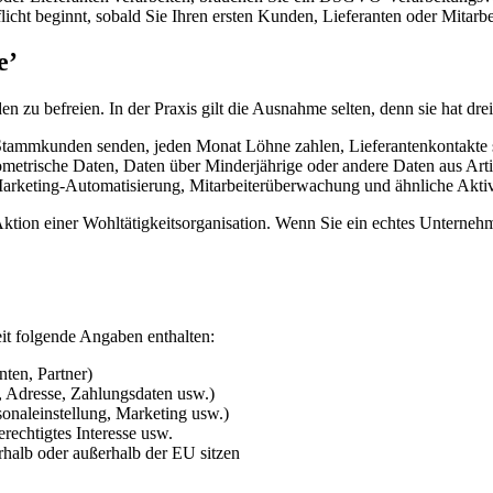
licht beginnt, sobald Sie Ihren ersten Kunden, Lieferanten oder Mitarb
e’
en zu befreien. In der Praxis gilt die Ausnahme selten, denn sie hat dr
mmkunden senden, jeden Monat Löhne zahlen, Lieferantenkontakte spei
metrische Daten, Daten über Minderjährige oder andere Daten aus Artik
rketing-Automatisierung, Mitarbeiterüberwachung und ähnliche Aktivit
Aktion einer Wohltätigkeitsorganisation. Wenn Sie ein echtes Unterne
eit folgende Angaben enthalten:
ten, Partner)
 Adresse, Zahlungsdaten usw.)
onaleinstellung, Marketing usw.)
erechtigtes Interesse usw.
rhalb oder außerhalb der EU sitzen