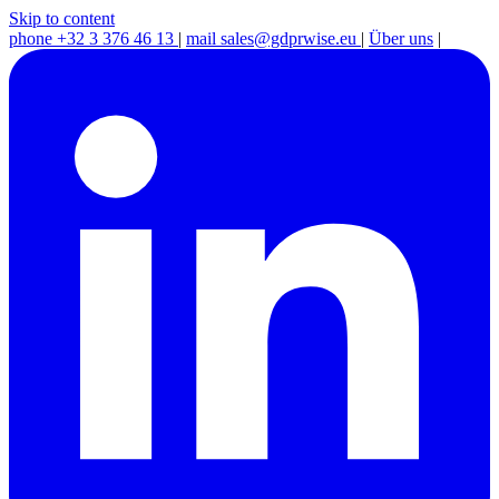
Skip to content
phone
+32 3 376 46 13
|
mail
sales@gdprwise.eu
|
Über uns
|