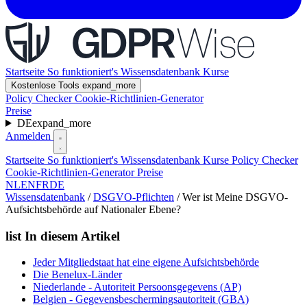
Startseite
So funktioniert's
Wissensdatenbank
Kurse
Kostenlose Tools
expand_more
Policy Checker
Cookie-Richtlinien-Generator
Preise
DE
expand_more
Anmelden
Startseite
So funktioniert's
Wissensdatenbank
Kurse
Policy Checker
Cookie-Richtlinien-Generator
Preise
NL
EN
FR
DE
Wissensdatenbank
/
DSGVO-Pflichten
/
Wer ist Meine DSGVO-
Aufsichtsbehörde auf Nationaler Ebene?
list
In diesem Artikel
Jeder Mitgliedstaat hat eine eigene Aufsichtsbehörde
Die Benelux-Länder
Niederlande - Autoriteit Persoonsgegevens (AP)
Belgien - Gegevensbeschermingsautoriteit (GBA)