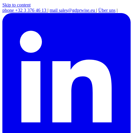
Skip to content
phone
+32 3 376 46 13
|
mail
sales@gdprwise.eu
|
Über uns
|