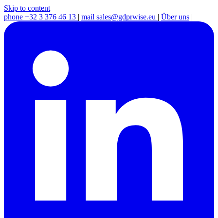
Skip to content
phone
+32 3 376 46 13
|
mail
sales@gdprwise.eu
|
Über uns
|