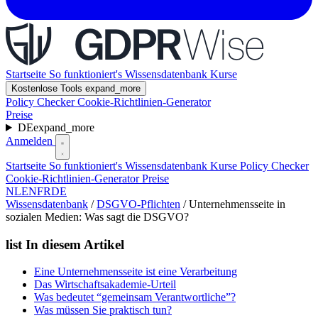
Startseite
So funktioniert's
Wissensdatenbank
Kurse
Kostenlose Tools
expand_more
Policy Checker
Cookie-Richtlinien-Generator
Preise
DE
expand_more
Anmelden
Startseite
So funktioniert's
Wissensdatenbank
Kurse
Policy Checker
Cookie-Richtlinien-Generator
Preise
NL
EN
FR
DE
Wissensdatenbank
/
DSGVO-Pflichten
/
Unternehmensseite in
sozialen Medien: Was sagt die DSGVO?
list
In diesem Artikel
Eine Unternehmensseite ist eine Verarbeitung
Das Wirtschaftsakademie-Urteil
Was bedeutet “gemeinsam Verantwortliche”?
Was müssen Sie praktisch tun?