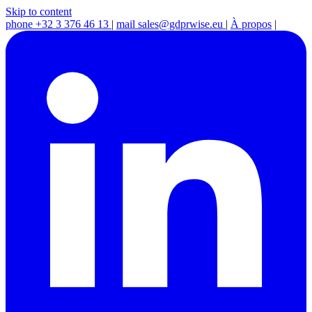
Skip to content
phone
+32 3 376 46 13
|
mail
sales@gdprwise.eu
|
À propos
|