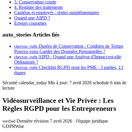
3. Conservation courte
4. Registre des traitements
Caméras et employés : règles supplémentaires
Quand une AIPD ?
Erreurs courantes
auto_stories
Articles liés
Durées de Conservation : Combien de Temps
chevron_right
Pouvez-vous Garder des Données Personnelles ?
AIPD : Quand une Analyse d'Impact est-elle
chevron_right
Obligatoire ?
Checklist RGPD pour les PME : 3 parties, 13
chevron_right
étapes
Sécurité
calendar_today
Mis à jour: 7 avril 2026
schedule
6 min de
lecture
Vidéosurveillance et Vie Privée : Les
Règles RGPD pour les Entrepreneurs
Dernière révision 7 avril 2026 · l'équipe juridique
verified
GDPRWise