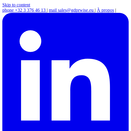
Skip to content
phone
+32 3 376 46 13
|
mail
sales@gdprwise.eu
|
À propos
|