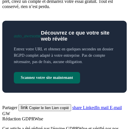
prêt, créez un compte et démarrez votre essai gratuit. Tout est
conservé, rien n’est perdu.
Découvrez ce que votre site
auto_awesome
web révèle
Entrez votre URL et obtenez en quelques secondes un dossier
RGPD complet adapté à votre entreprise. Pas de compte
nécessaire, pas de frais, aucune obligation.
Scannez votre site maintenant
Partager
link
share
LinkedIn
mail
E-mail
Copier le lien
Lien copié
GW
Rédaction GDPRWise
Cet article a été rédigé par l'équipe GDPRWise et vérifié par nos