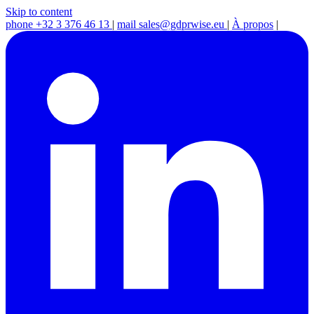
Skip to content
phone
+32 3 376 46 13
|
mail
sales@gdprwise.eu
|
À propos
|