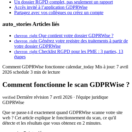
Un dossier RGPD complet, pas seulement un rapport
Accès invité à l’application GDPRWise
Partagez avec vos collègues ou créez un compte
auto_stories
Articles liés
Que contient votre dossier GDPRWise ?
chevron_right
Générez votre registre des traitements à partir de
chevron_right
votre dossier GDPRWise
Checklist RGPD pour les PME : 3 parties, 13
chevron_right
étapes
Comment GDPRWise fonctionne
calendar_today
Mis à jour: 7 avril
2026
schedule
3 min de lecture
Comment fonctionne le scan GDPRWise ?
Dernière révision 7 avril 2026 · l'équipe juridique
verified
GDPRWise
Que se passe-t-il exactement quand GDPRWise scanne votre site
web ? Cet article explique le fonctionnement du scan, ce qu'il
détecte et les résultats que vous obtenez en 2 minutes.