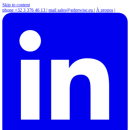
Skip to content
phone
+32 3 376 46 13
|
mail
sales@gdprwise.eu
|
À propos
|