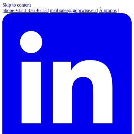
Skip to content
phone
+32 3 376 46 13
|
mail
sales@gdprwise.eu
|
À propos
|