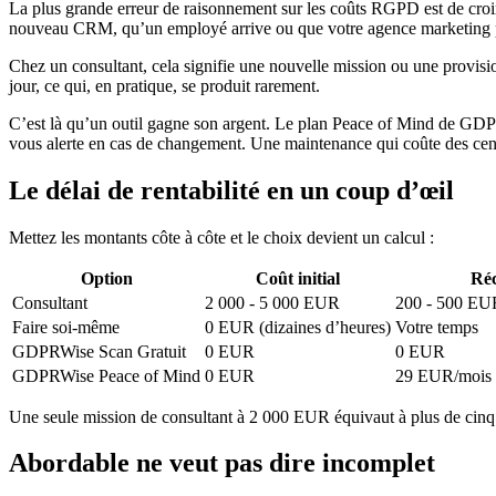
La plus grande erreur de raisonnement sur les coûts RGPD est de croir
nouveau CRM, qu’un employé arrive ou que votre agence marketing pla
Chez un consultant, cela signifie une nouvelle mission ou une provi
jour, ce qui, en pratique, se produit rarement.
C’est là qu’un outil gagne son argent. Le plan Peace of Mind de GDPR
vous alerte en cas de changement. Une maintenance qui coûte des cent
Le délai de rentabilité en un coup d’œil
Mettez les montants côte à côte et le choix devient un calcul :
Option
Coût initial
Réc
Consultant
2 000 - 5 000 EUR
200 - 500 EUR
Faire soi-même
0 EUR (dizaines d’heures)
Votre temps
GDPRWise Scan Gratuit
0 EUR
0 EUR
GDPRWise Peace of Mind
0 EUR
29 EUR/mois
Une seule mission de consultant à 2 000 EUR équivaut à plus de cinq a
Abordable ne veut pas dire incomplet