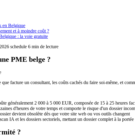
es en Belgique
ement et à moindre coût ?
lgique : la voie gratuite
t 2026
schedule
6 min de lecture
une PME belge ?
e
 que facture un consultant, les coûts cachés du faire soi-même, et c
ûte généralement 2 000 à 5 000 EUR, composée de 15 à 25 heures fact
zaines d'heures de votre temps et comporte le risque d'un dossier incom
ossier devient obsolète dès que votre site web ou vos outils changent
an IA et les dossiers sectoriels, mettant un dossier complet à la port
rmité ?