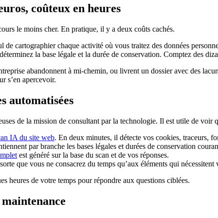
 euros, coûteux en heures
ours le moins cher. En pratique, il y a deux coûts cachés.
eul de cartographier chaque activité où vous traitez des données personnel
 déterminez la base légale et la durée de conservation. Comptez des dizai
treprise abandonnent à mi-chemin, ou livrent un dossier avec des lacun
r s’en apercevoir.
les automatisées
de la mission de consultant par la technologie. Il est utile de voir que
can IA du site web
. En deux minutes, il détecte vos cookies, traceurs, form
ontiennent par branche les bases légales et durées de conservation couran
omplet
est généré sur la base du scan et de vos réponses.
de sorte que vous ne consacrez du temps qu’aux éléments qui nécessitent 
ques heures de votre temps pour répondre aux questions ciblées.
a maintenance