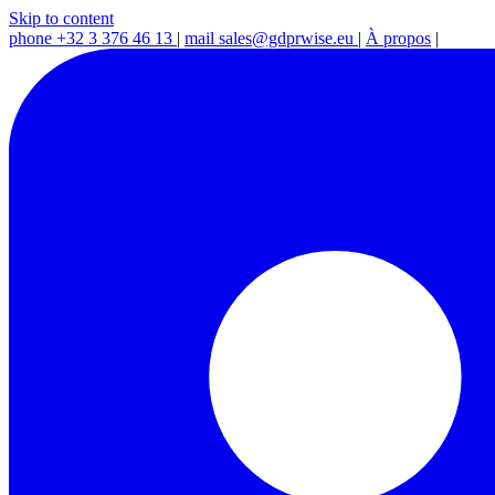
Skip to content
phone
+32 3 376 46 13
|
mail
sales@gdprwise.eu
|
À propos
|