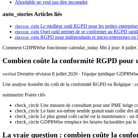
Abordable ne veut pas dire incomplet
auto_stories
Articles liés
Le meilleur outil RGPD pour les petites entrepris
chevron_right
Quel outil permet de se conformer au RGPD rapid
chevron_right
RGPD pour indépendants et micro-entreprises en Be
chevron_right
Comment GDPRWise fonctionne
calendar_today
Mis à jour: 8 juille
Combien coûte la conformité RGPD pour 
Dernière révision 8 juillet 2026 · l'équipe juridique GDPRWis
verified
Une analyse honnête du coût de la conformité RGPD en Belgique : ce
summarize
Points clés
check_circle
Une mission de consultant pour une PME belge co
check_circle
Le faire soi-même semble gratuit mais coûte des di
check_circle
Le plus grand coût caché est la maintenance : un d
check_circle
GDPRWise remplace les heures facturables par le sc
La vraie question : combien coûte la confo