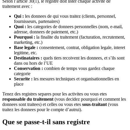
Selon l’article 30(1), le registre doit lister chaque activite de
traitement avec :
Qui :
les donnees de qui vous traitez (clients, personnel,
fournisseurs, partenaires)
Quoi :
les categories de donnees personnelles (nom, e-mail,
adresse, donnees de paiement, etc.)
Pourquoi :
la finalite du traitement (facturation, recrutement,
marketing, etc.)
Base legale :
consentement, contrat, obligation legale, interet
legitime, etc.
Destinataires :
quels tiers recoivent les donnees, et s’ils sont
dans ou hors de l’UE
Conservation :
combien de temps vous gardez chaque
categorie
Securite :
les mesures techniques et organisationnelles en
place
Tenez des registres separes pour les activites ou vous etes
responsable du traitement
(vous decidez pourquoi et comment les
donnees sont traitees) et celles ou vous etes
sous-traitant
(vous
traitez les donnees pour le compte d’autrui).
Que se passe-t-il sans registre