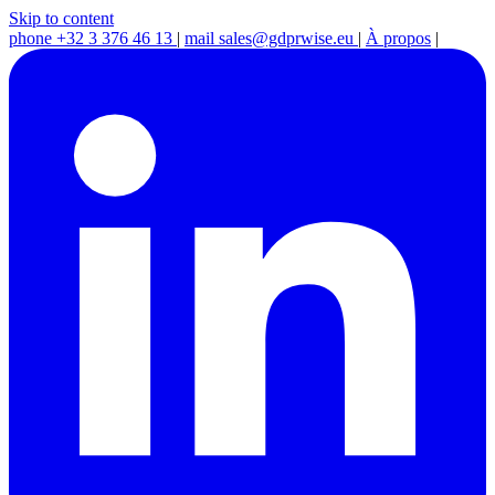
Skip to content
phone
+32 3 376 46 13
|
mail
sales@gdprwise.eu
|
À propos
|