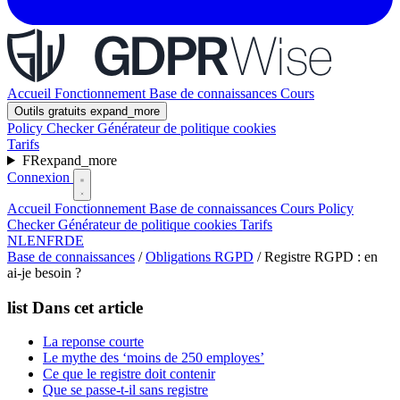
Accueil
Fonctionnement
Base de connaissances
Cours
Outils gratuits
expand_more
Policy Checker
Générateur de politique cookies
Tarifs
FR
expand_more
Connexion
Accueil
Fonctionnement
Base de connaissances
Cours
Policy
Checker
Générateur de politique cookies
Tarifs
NL
EN
FR
DE
Base de connaissances
/
Obligations RGPD
/
Registre RGPD : en
ai-je besoin ?
list
Dans cet article
La reponse courte
Le mythe des ‘moins de 250 employes’
Ce que le registre doit contenir
Que se passe-t-il sans registre