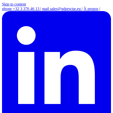
Skip to content
phone
+32 3 376 46 13
|
mail
sales@gdprwise.eu
|
À propos
|