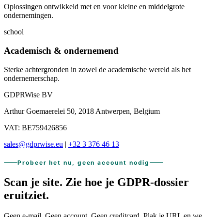
Oplossingen ontwikkeld met en voor kleine en middelgrote
ondernemingen.
school
Academisch & ondernemend
Sterke achtergronden in zowel de academische wereld als het
ondernemerschap.
GDPRWise BV
Arthur Goemaerelei 50, 2018 Antwerpen, Belgium
VAT: BE759426856
sales@gdprwise.eu
|
+32 3 376 46 13
Probeer het nu, geen account nodig
Scan je site.
Zie hoe je
GDPR-dossier
eruitziet.
Geen e-mail. Geen account. Geen creditcard. Plak je URL en we