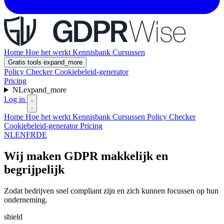
Home
Hoe het werkt
Kennisbank
Cursussen
Gratis tools
expand_more
Policy Checker
Cookiebeleid-generator
Pricing
NL
expand_more
Log in
Home
Hoe het werkt
Kennisbank
Cursussen
Policy Checker
Cookiebeleid-generator
Pricing
NL
EN
FR
DE
Wij maken GDPR makkelijk en
begrijpelijk
Zodat bedrijven snel compliant zijn en zich kunnen focussen op hun
onderneming.
shield