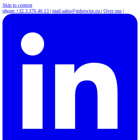
Skip to content
phone
+32 3 376 46 13
|
mail
sales@gdprwise.eu
|
Over ons
|