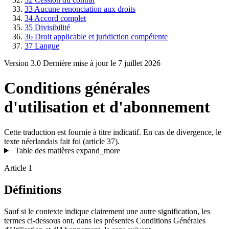
33
Aucune renonciation aux droits
34
Accord complet
35
Divisibilité
36
Droit applicable et juridiction compétente
37
Langue
Version 3.0
Dernière mise à jour le 7 juillet 2026
Conditions générales
d'utilisation et d'abonnement
Cette traduction est fournie à titre indicatif. En cas de divergence, le
texte néerlandais fait foi (article 37).
Table des matières
expand_more
Article 1
Définitions
Sauf si le contexte indique clairement une autre signification, les
termes ci-dessous ont, dans les présentes Conditions Générales