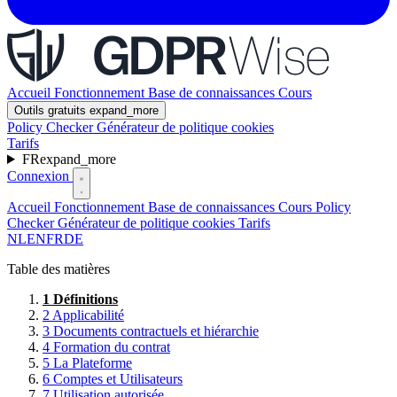
Accueil
Fonctionnement
Base de connaissances
Cours
Outils gratuits
expand_more
Policy Checker
Générateur de politique cookies
Tarifs
FR
expand_more
Connexion
Accueil
Fonctionnement
Base de connaissances
Cours
Policy
Checker
Générateur de politique cookies
Tarifs
NL
EN
FR
DE
Table des matières
1
Définitions
2
Applicabilité
3
Documents contractuels et hiérarchie
4
Formation du contrat
5
La Plateforme
6
Comptes et Utilisateurs
7
Utilisation autorisée