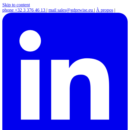
Skip to content
phone
+32 3 376 46 13
|
mail
sales@gdprwise.eu
|
À propos
|