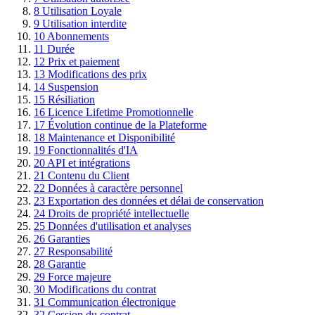
8
Utilisation Loyale
9
Utilisation interdite
10
Abonnements
11
Durée
12
Prix et paiement
13
Modifications des prix
14
Suspension
15
Résiliation
16
Licence Lifetime Promotionnelle
17
Évolution continue de la Plateforme
18
Maintenance et Disponibilité
19
Fonctionnalités d'IA
20
API et intégrations
21
Contenu du Client
22
Données à caractère personnel
23
Exportation des données et délai de conservation
24
Droits de propriété intellectuelle
25
Données d'utilisation et analyses
26
Garanties
27
Responsabilité
28
Garantie
29
Force majeure
30
Modifications du contrat
31
Communication électronique
32
Cession du contrat