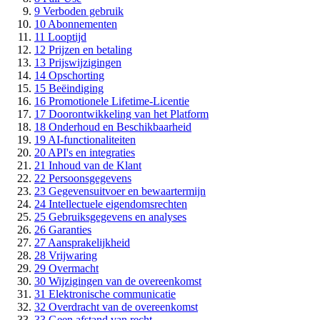
9
Verboden gebruik
10
Abonnementen
11
Looptijd
12
Prijzen en betaling
13
Prijswijzigingen
14
Opschorting
15
Beëindiging
16
Promotionele Lifetime-Licentie
17
Doorontwikkeling van het Platform
18
Onderhoud en Beschikbaarheid
19
AI-functionaliteiten
20
API's en integraties
21
Inhoud van de Klant
22
Persoonsgegevens
23
Gegevensuitvoer en bewaartermijn
24
Intellectuele eigendomsrechten
25
Gebruiksgegevens en analyses
26
Garanties
27
Aansprakelijkheid
28
Vrijwaring
29
Overmacht
30
Wijzigingen van de overeenkomst
31
Elektronische communicatie
32
Overdracht van de overeenkomst
33
Geen afstand van recht