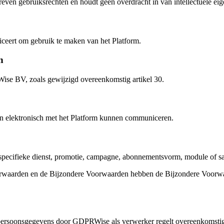
ven gebruiksrechten en houdt geen overdracht in van intellectuele eige
iceert om gebruik te maken van het Platform.
n
 BV, zoals gewijzigd overeenkomstig artikel 30.
en elektronisch met het Platform kunnen communiceren.
specifieke dienst, promotie, campagne, abonnementsvorm, module of sam
rwaarden en de Bijzondere Voorwaarden hebben de Bijzondere Voorwaar
 persoonsgegevens door GDPRWise als verwerker regelt overeenkomsti