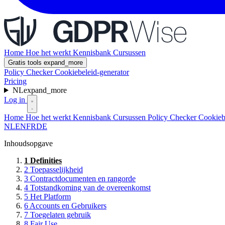
Home
Hoe het werkt
Kennisbank
Cursussen
Gratis tools
expand_more
Policy Checker
Cookiebeleid-generator
Pricing
NL
expand_more
Log in
Home
Hoe het werkt
Kennisbank
Cursussen
Policy Checker
Cookieb
NL
EN
FR
DE
Inhoudsopgave
1
Definities
2
Toepasselijkheid
3
Contractdocumenten en rangorde
4
Totstandkoming van de overeenkomst
5
Het Platform
6
Accounts en Gebruikers
7
Toegelaten gebruik
8
Fair Use