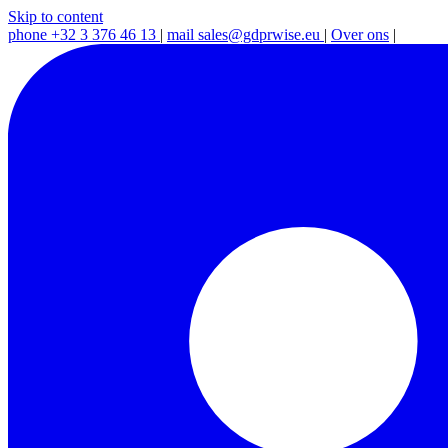
Skip to content
phone
+32 3 376 46 13
|
mail
sales@gdprwise.eu
|
Over ons
|