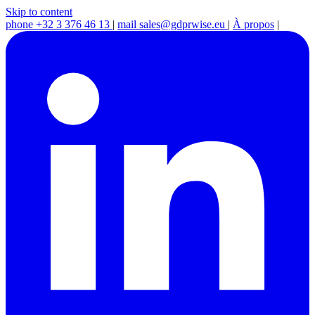
Skip to content
phone
+32 3 376 46 13
|
mail
sales@gdprwise.eu
|
À propos
|