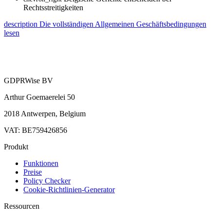
Rechtsstreitigkeiten
description
Die vollständigen Allgemeinen Geschäftsbedingungen
lesen
GDPRWise BV
Arthur Goemaerelei 50
2018 Antwerpen, Belgium
VAT: BE759426856
Produkt
Funktionen
Preise
Policy Checker
Cookie-Richtlinien-Generator
Ressourcen