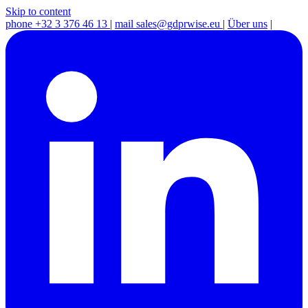
Skip to content
phone
+32 3 376 46 13
|
mail
sales@gdprwise.eu
|
Über uns
|