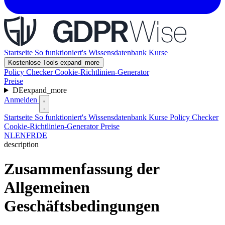
Startseite
So funktioniert's
Wissensdatenbank
Kurse
Kostenlose Tools
expand_more
Policy Checker
Cookie-Richtlinien-Generator
Preise
DE
expand_more
Anmelden
Startseite
So funktioniert's
Wissensdatenbank
Kurse
Policy Checker
Cookie-Richtlinien-Generator
Preise
NL
EN
FR
DE
description
Zusammenfassung der
Allgemeinen
Geschäftsbedingungen