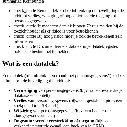
summarize
Kernpunten
check_circle
Een datalek is elke inbreuk op de beveiliging die
leidt tot verlies, wijziging of ongeautoriseerde toegang tot
persoonsgegevens
check_circle
Je moet een datalek binnen 72 uur melden bij de
toezichthouder als er risico is voor betrokkenen
check_circle
Bij hoog risico moet je ook de betrokkenen zelf
informeren
check_circle
Documenteer elk datalek in je datalekregister,
ook als je besluit niet te melden
Wat is een datalek?
Een datalek (of “inbreuk in verband met persoonsgegevens”) is elke
inbreuk op de beveiliging die leidt tot:
Vernietiging
van persoonsgegevens (bijv. ransomware die je
database versleutelt)
Verlies
van persoonsgegevens (bijv. een gestolen laptop, een
zoekgeraakte USB-stick)
Wijziging
van persoonsgegevens (bijv. een hacker die
klantgegevens aanpast)
Ongeautoriseerde verstrekking of toegang
(bijv. een
verkeerd verstuurde e-mail, een hack van je CRM)