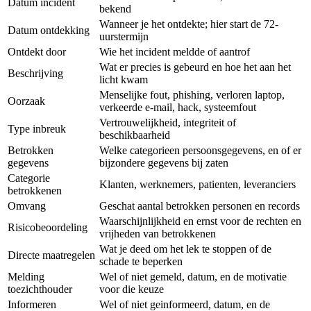
Datum incident
bekend
Wanneer je het ontdekte; hier start de 72-
Datum ontdekking
uurstermijn
Ontdekt door
Wie het incident meldde of aantrof
Wat er precies is gebeurd en hoe het aan het
Beschrijving
licht kwam
Menselijke fout, phishing, verloren laptop,
Oorzaak
verkeerde e-mail, hack, systeemfout
Vertrouwelijkheid, integriteit of
Type inbreuk
beschikbaarheid
Betrokken
Welke categorieen persoonsgegevens, en of er
gegevens
bijzondere gegevens bij zaten
Categorie
Klanten, werknemers, patienten, leveranciers
betrokkenen
Omvang
Geschat aantal betrokken personen en records
Waarschijnlijkheid en ernst voor de rechten en
Risicobeoordeling
vrijheden van betrokkenen
Wat je deed om het lek te stoppen of de
Directe maatregelen
schade te beperken
Melding
Wel of niet gemeld, datum, en de motivatie
toezichthouder
voor die keuze
Informeren
Wel of niet geinformeerd, datum, en de