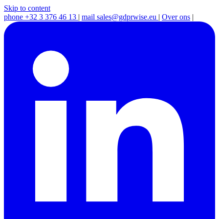
Skip to content
phone
+32 3 376 46 13
|
mail
sales@gdprwise.eu
|
Over ons
|