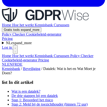
Home
Hoe het werkt
Kennisbank
Cursussen
Gratis tools
expand_more
Policy Checker
Cookiebeleid-generator
Pricing
NL
expand_more
Log in
Home
Hoe het werkt
Kennisbank
Cursussen
Policy Checker
Cookiebeleid-generator
Pricing
NL
EN
FR
DE
Kennisbank
/
Beveiliging
/
Datalek: Wat is het en Wat Moet je
Doen?
list
In dit artikel
Wat is een datalek?
De drie stappen bij een datalek
Stap 1: Beoordeel het risico
Stap 2: Meld bij de toezichthouder (binnen 72 uur)