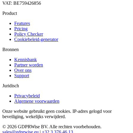
VAT: BE759426856
Product
Features
Pricing
Policy Checker
Cookiebeleid-generator
Bronnen
Kennisbank
Partner worden
Over ons
Support
Juridisch
Privacybeleid
Algemene voorwaarden
Onze website gebruikt geen cookies. IP-adres gelogd voor
beveiliging, wekelijks verwijderd.
© 2026 GDPRWise BV. Alle rechten voorbehouden.
sales@gdprwise.eu
|
+32 3 376 46 13