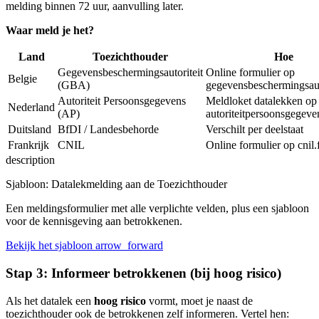
melding binnen 72 uur, aanvulling later.
Waar meld je het?
Land
Toezichthouder
Hoe
Gegevensbeschermingsautoriteit
Online formulier op
Belgie
(GBA)
gegevensbeschermingsaut
Autoriteit Persoonsgegevens
Meldloket datalekken op
Nederland
(AP)
autoriteitpersoonsgegeve
Duitsland
BfDI / Landesbehorde
Verschilt per deelstaat
Frankrijk
CNIL
Online formulier op cnil.
description
Sjabloon: Datalekmelding aan de Toezichthouder
Een meldingsformulier met alle verplichte velden, plus een sjabloon
voor de kennisgeving aan betrokkenen.
Bekijk het sjabloon
arrow_forward
Stap 3: Informeer betrokkenen (bij hoog risico)
Als het datalek een
hoog risico
vormt, moet je naast de
toezichthouder ook de betrokkenen zelf informeren. Vertel hen: