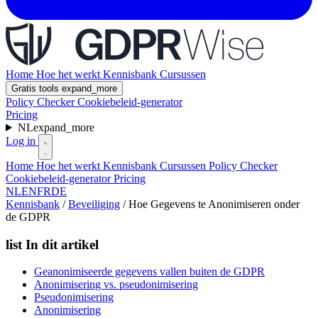
Home
Hoe het werkt
Kennisbank
Cursussen
Gratis tools
expand_more
Policy Checker
Cookiebeleid-generator
Pricing
NL
expand_more
Log in
Home
Hoe het werkt
Kennisbank
Cursussen
Policy Checker
Cookiebeleid-generator
Pricing
NL
EN
FR
DE
Kennisbank
/
Beveiliging
/
Hoe Gegevens te Anonimiseren onder
de GDPR
list
In dit artikel
Geanonimiseerde gegevens vallen buiten de GDPR
Anonimisering vs. pseudonimisering
Pseudonimisering
Anonimisering