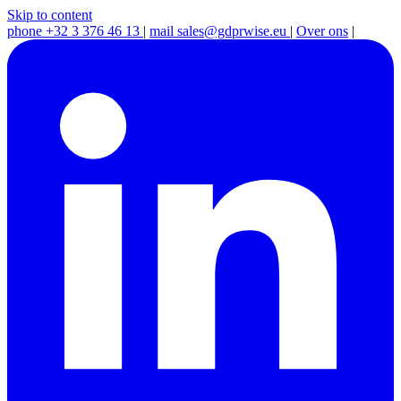
Skip to content
phone
+32 3 376 46 13
|
mail
sales@gdprwise.eu
|
Over ons
|