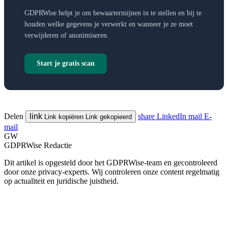
GDPRWise helpt je om bewaartermijnen in te stellen en bij te
houden welke gegevens je verwerkt en wanneer je ze moet
verwijderen of anonimiseren.
Start je gratis scan
Delen
link
share
LinkedIn
mail
E-
Link kopiëren
Link gekopieerd
mail
GW
GDPRWise Redactie
Dit artikel is opgesteld door het GDPRWise-team en gecontroleerd
door onze privacy-experts. Wij controleren onze content regelmatig
op actualiteit en juridische juistheid.