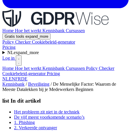
Home
Hoe het werkt
Kennisbank
Cursussen
Gratis tools
expand_more
Policy Checker
Cookiebeleid-generator
Pricing
NL
expand_more
Log in
Home
Hoe het werkt
Kennisbank
Cursussen
Policy Checker
Cookiebeleid-generator
Pricing
NL
EN
FR
DE
Kennisbank
/
Beveiliging
/
De Menselijke Factor: Waarom de
Meeste Datalekken bij je Medewerkers Beginnen
list
In dit artikel
Het probleem zit niet in de techniek
De vijf meest voorkomende scenario’s
1. Phishing
2. Verkeerde ontvanger