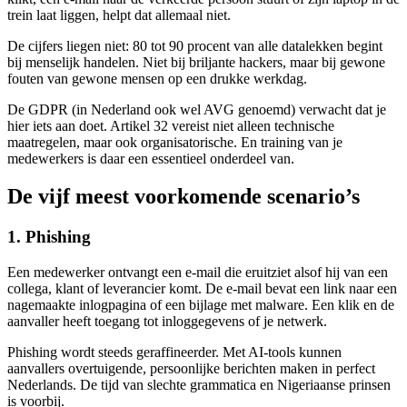
trein laat liggen, helpt dat allemaal niet.
De cijfers liegen niet: 80 tot 90 procent van alle datalekken begint
bij menselijk handelen. Niet bij briljante hackers, maar bij gewone
fouten van gewone mensen op een drukke werkdag.
De GDPR (in Nederland ook wel AVG genoemd) verwacht dat je
hier iets aan doet. Artikel 32 vereist niet alleen technische
maatregelen, maar ook organisatorische. En training van je
medewerkers is daar een essentieel onderdeel van.
De vijf meest voorkomende scenario’s
1. Phishing
Een medewerker ontvangt een e-mail die eruitziet alsof hij van een
collega, klant of leverancier komt. De e-mail bevat een link naar een
nagemaakte inlogpagina of een bijlage met malware. Een klik en de
aanvaller heeft toegang tot inloggegevens of je netwerk.
Phishing wordt steeds geraffineerder. Met AI-tools kunnen
aanvallers overtuigende, persoonlijke berichten maken in perfect
Nederlands. De tijd van slechte grammatica en Nigeriaanse prinsen
is voorbij.