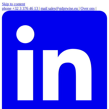
Skip to content
phone
+32 3 376 46 13
|
mail
sales@gdprwise.eu
|
Over ons
|