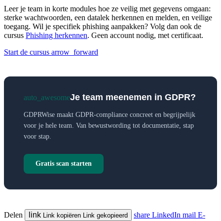
Leer je team in korte modules hoe ze veilig met gegevens omgaan:
sterke wachtwoorden, een datalek herkennen en melden, en veilige
toegang. Wil je specifiek phishing aanpakken? Volg dan ook de
cursus
Phishing herkennen
. Geen account nodig, met certificaat.
Start de cursus
arrow_forward
Je team meenemen in GDPR?
auto_awesome
GDPRWise maakt GDPR-compliance concreet en begrijpelijk
voor je hele team. Van bewustwording tot documentatie, stap
voor stap.
Gratis scan starten
Delen
link
share
LinkedIn
mail
E-
Link kopiëren
Link gekopieerd