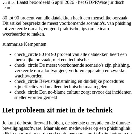
Laatst beoordeeld 6 april 2026 · het GDPRWise juridisch
verified
team
80 tot 90 procent van alle datalekken heeft een menselijke oorzaak.
Dit artikel bespreekt de meest voorkomende scenario's, van phishing
tot verkeerde e-mails, en geeft praktische tips om je team
weerbaarder te maken.
summarize
Kernpunten
check_circle
80 tot 90 procent van alle datalekken heeft een
menselijke oorzaak, niet een technische
check_circle
De meest voorkomende scenario's zijn phishing,
verkeerde e-mailontvangers, verloren apparaten en zwakke
wachtwoorden
check_circle
Bewustzijnstraining en duidelijke procedures
zijn effectiever dan alleen technische maatregelen
check_circle
Een no-blame cultuur zorgt ervoor dat incidenten
sneller worden gemeld
Het probleem zit niet in de techniek
Je kunt de beste firewall hebben, de sterkste encryptie en de duurste
beveiligingssoftware. Maar als een medewerker op een phishinglink
klikt, een e-mail naar de verkeerde persoon stuurt of zijn laptop in de