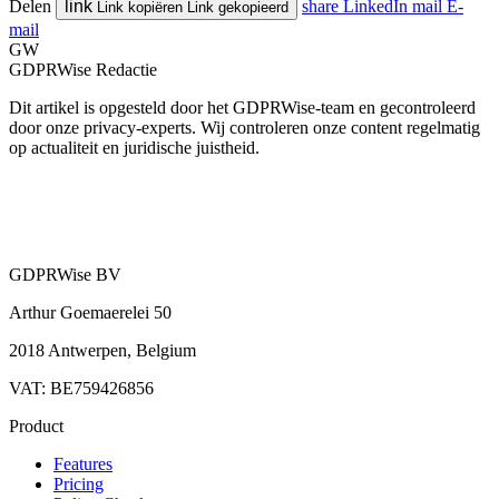
Delen
link
share
LinkedIn
mail
E-
Link kopiëren
Link gekopieerd
mail
GW
GDPRWise Redactie
Dit artikel is opgesteld door het GDPRWise-team en gecontroleerd
door onze privacy-experts. Wij controleren onze content regelmatig
op actualiteit en juridische juistheid.
GDPRWise BV
Arthur Goemaerelei 50
2018 Antwerpen, Belgium
VAT: BE759426856
Product
Features
Pricing