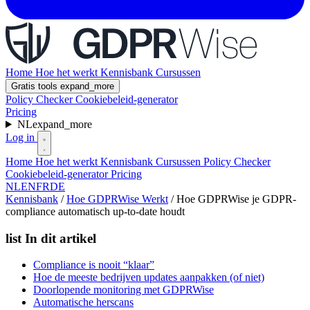
Home
Hoe het werkt
Kennisbank
Cursussen
Gratis tools
expand_more
Policy Checker
Cookiebeleid-generator
Pricing
NL
expand_more
Log in
Home
Hoe het werkt
Kennisbank
Cursussen
Policy Checker
Cookiebeleid-generator
Pricing
NL
EN
FR
DE
Kennisbank
/
Hoe GDPRWise Werkt
/
Hoe GDPRWise je GDPR-
compliance automatisch up-to-date houdt
list
In dit artikel
Compliance is nooit “klaar”
Hoe de meeste bedrijven updates aanpakken (of niet)
Doorlopende monitoring met GDPRWise
Automatische herscans