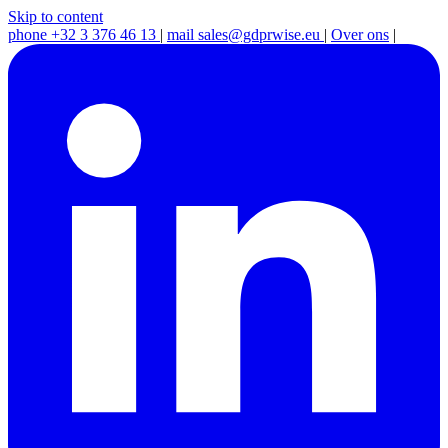
Skip to content
phone
+32 3 376 46 13
|
mail
sales@gdprwise.eu
|
Over ons
|