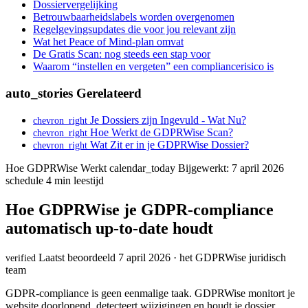
Dossiervergelijking
Betrouwbaarheidslabels worden overgenomen
Regelgevingsupdates die voor jou relevant zijn
Wat het Peace of Mind-plan omvat
De Gratis Scan: nog steeds een stap voor
Waarom “instellen en vergeten” een compliancerisico is
auto_stories
Gerelateerd
Je Dossiers zijn Ingevuld - Wat Nu?
chevron_right
Hoe Werkt de GDPRWise Scan?
chevron_right
Wat Zit er in je GDPRWise Dossier?
chevron_right
Hoe GDPRWise Werkt
calendar_today
Bijgewerkt: 7 april 2026
schedule
4 min leestijd
Hoe GDPRWise je GDPR-compliance
automatisch up-to-date houdt
Laatst beoordeeld 7 april 2026 · het GDPRWise juridisch
verified
team
GDPR-compliance is geen eenmalige taak. GDPRWise monitort je
website doorlopend, detecteert wijzigingen en houdt je dossier