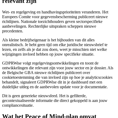
relevant zijn
Wet- en regelgeving en handhavingsprioriteiten veranderen. Het
Europees Comite voor gegevensbescherming publiceert nieuwe
richtlijnen. Nationale toezichthouders geven sectorspecifieke
aanbevelingen. Rechterlijke uitspraken scheppen nieuwe
precedenten.
Als kleine bedrijfseigenaar is het bijhouden van dit alles
onrealistisch. Je hebt geen tijd om elke juridische nieuwsbrief te
lezen, en zelfs als je dat zou doen, weet je misschien niet welke
wijzigingen invloed hebben op jouw specifieke situatie.
GDPRWise volgt regelgevingsontwikkelingen en toont de
ontwikkelingen die relevant zijn voor jouw sector en je dossier. Als
de Belgische GBA nieuwe richtlijnen publiceert over
cookietoestemming die van invloed zijn op hoe je analyticscookies
behandelt, signaleert GDPRWise dit in je dashboard met een
duidelijke uitleg en de aanbevolen update voor je documentatie.
Dit is geen generieke nieuwsfeed. Het is gefilterde,
gecontextualiseerde informatie die direct gekoppeld is aan jouw
compliancesituatie.
Wat het Peace of Mind-plan omvat