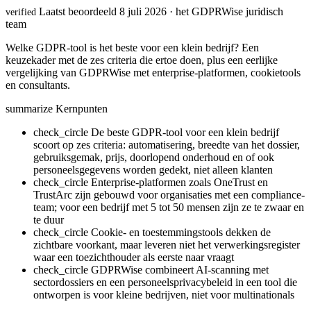
Laatst beoordeeld 8 juli 2026 · het GDPRWise juridisch
verified
team
Welke GDPR-tool is het beste voor een klein bedrijf? Een
keuzekader met de zes criteria die ertoe doen, plus een eerlijke
vergelijking van GDPRWise met enterprise-platformen, cookietools
en consultants.
summarize
Kernpunten
check_circle
De beste GDPR-tool voor een klein bedrijf
scoort op zes criteria: automatisering, breedte van het dossier,
gebruiksgemak, prijs, doorlopend onderhoud en of ook
personeelsgegevens worden gedekt, niet alleen klanten
check_circle
Enterprise-platformen zoals OneTrust en
TrustArc zijn gebouwd voor organisaties met een compliance-
team; voor een bedrijf met 5 tot 50 mensen zijn ze te zwaar en
te duur
check_circle
Cookie- en toestemmingstools dekken de
zichtbare voorkant, maar leveren niet het verwerkingsregister
waar een toezichthouder als eerste naar vraagt
check_circle
GDPRWise combineert AI-scanning met
sectordossiers en een personeelsprivacybeleid in een tool die
ontworpen is voor kleine bedrijven, niet voor multinationals