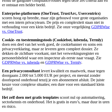
Houd de gangbare compliance-routes tegen deze zes criteria aan en
er ontstaat een helder beeld.
Enterprise-platformen (OneTrust, TrustArc, Usercentrics)
scoren hoog op breedte, maar zijn gebouwd voor grote organisaties
met een intern privacyteam. De prijs en complexiteit staan niet in
verhouding voor een klein bedrijf. Zie onze vergelijking
GDPRWise
vs. OneTrust
.
Cookie- en toestemmingstools (Cookiebot, iubenda, Termly)
doen een deel van het werk goed, de cookiebanner en soms een
privacyverklaring, maar ze leveren geen compleet dossier. Ze
dekken de zichtbare voorkant, niet het verwerkingsregister en
personeelsbeleid waar een inspecteur als eerste naar vraagt. Zie
GDPRWise vs. iubenda
en
GDPRWise vs. Termly
.
Een privacyconsultant
levert kwaliteit en maatwerk, maar tegen
doorgaans 2.000 tot 5.000 EUR per project, en meestal zonder
doorlopend onderhoud tenzij je een abonnement afsluit. De juiste
keuze voor complexe situaties; een dure voor een standaard klein
bedrijf.
Het zelf doen met gratis templates
scoort nul op automatisering,
sectorkennis en onderhoud. Het is gratis in euro’s, maar duur in uren
en risico.