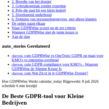
2. Breedte van het dossier
3. Gebruiksgemak zonder expertise
4. Prijs die past bij een klein bedrijf
5. Doorlopend onderhoud
6. Dekking van personeelsgegevens, niet alleen klanten
De opties naast elkaar
Waar GDPRWise scoort op de zes criteria
Wanneer GDPRWise niet de juiste keuze is
Aan de slag
auto_stories
Gerelateerd
GDPRWise vs OneTrust: GDPR op maat voor
chevron_right
KMO's vs enterprise-overhead
GDPR-compliance voor KMO's - Waarom
chevron_right
GDPRWise de Slimme Keuze Is
Wat Zit er in je GDPRWise Dossier?
chevron_right
Hoe GDPRWise Werkt
calendar_today
Bijgewerkt: 8 juli 2026
schedule
6 min leestijd
De Beste GDPR-tool voor Kleine
Bedrijven