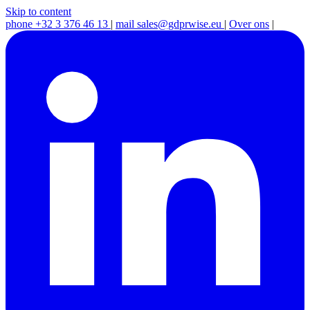
Skip to content
phone
+32 3 376 46 13
|
mail
sales@gdprwise.eu
|
Over ons
|