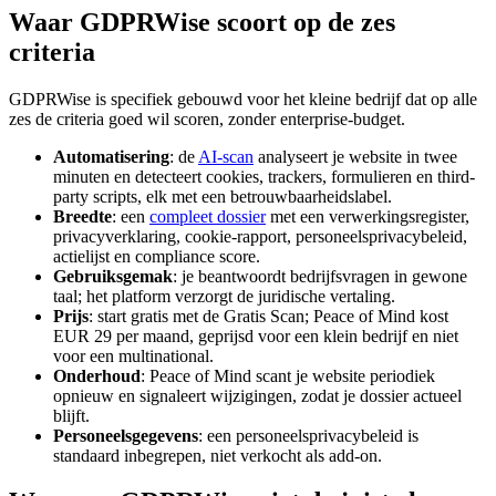
Waar GDPRWise scoort op de zes
criteria
GDPRWise is specifiek gebouwd voor het kleine bedrijf dat op alle
zes de criteria goed wil scoren, zonder enterprise-budget.
Automatisering
: de
AI-scan
analyseert je website in twee
minuten en detecteert cookies, trackers, formulieren en third-
party scripts, elk met een betrouwbaarheidslabel.
Breedte
: een
compleet dossier
met een verwerkingsregister,
privacyverklaring, cookie-rapport, personeelsprivacybeleid,
actielijst en compliance score.
Gebruiksgemak
: je beantwoordt bedrijfsvragen in gewone
taal; het platform verzorgt de juridische vertaling.
Prijs
: start gratis met de Gratis Scan; Peace of Mind kost
EUR 29 per maand, geprijsd voor een klein bedrijf en niet
voor een multinational.
Onderhoud
: Peace of Mind scant je website periodiek
opnieuw en signaleert wijzigingen, zodat je dossier actueel
blijft.
Personeelsgegevens
: een personeelsprivacybeleid is
standaard inbegrepen, niet verkocht als add-on.