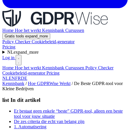
Home
Hoe het werkt
Kennisbank
Cursussen
Gratis tools
expand_more
Policy Checker
Cookiebeleid-generator
Pricing
NL
expand_more
Log in
Home
Hoe het werkt
Kennisbank
Cursussen
Policy Checker
Cookiebeleid-generator
Pricing
NL
EN
FR
DE
Kennisbank
/
Hoe GDPRWise Werkt
/
De Beste GDPR-tool voor
Kleine Bedrijven
list
In dit artikel
Er bestaat geen enkele “beste” GDPR-tool, alleen een beste
tool voor jouw situatie
De zes criteria die echt van belang zijn
1. Automatisering