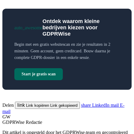
Ontdek waarom kleine
bedrijven kiezen voor
auto_awesome
GDPRWise
Begin met een gratis websitescan en zie je resultaten in 2
minuten. Geen account, geen creditcard. Bouw daarna je
complete GDPR-dossier in een enkele sessie.
Start je gratis scan
Delen
link
share
LinkedIn
mail
E-
Link kopiëren
Link gekopieerd
mail
GW
GDPRWise Redactie
Dit artikel is opgesteld door het GDPRWise-team en gecontroleerd