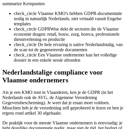
summarize
Kernpunten
check_circle
Vlaamse KMO's hebben GDPR-documentatie
nodig in natuurlijk Nederlands, niet vertaald vanuit Engelse
templates
check_circle
GDPRWise dekt de sectoren die de Vlaamse
economie dragen: retail, bouw, zorg, horeca, professionele
dienstverlening en productie
check_circle
De hele ervaring is native Nederlandstalig, van
de scan tot de gegenereerde documenten
check_circle
Een Vlaamse ondernemer kan het volledige
dossier in een enkele sessie afronden
Nederlandstalige compliance voor
Vlaamse ondernemers
Als je een KMO runt in Vlaanderen, ken je de GDPR (in het
Nederlands ook de AVG, de Algemene Verordening
Gegevensbescherming). Je weet dat je eraan moet voldoen.
Misschien heb je de verordening zelf geprobeerd te lezen en ben je
ergens rond artikel 30 afgehaakt.
De praktijk voor de meeste Vlaamse ondernemers is eenvoudig: je
hebt degelijke documentatie nodig, maar niet de tijd, het budget of