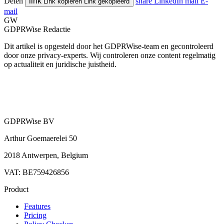
Delen
link
share
LinkedIn
mail
E-
Link kopiëren
Link gekopieerd
mail
GW
GDPRWise Redactie
Dit artikel is opgesteld door het GDPRWise-team en gecontroleerd
door onze privacy-experts. Wij controleren onze content regelmatig
op actualiteit en juridische juistheid.
GDPRWise BV
Arthur Goemaerelei 50
2018 Antwerpen, Belgium
VAT: BE759426856
Product
Features
Pricing