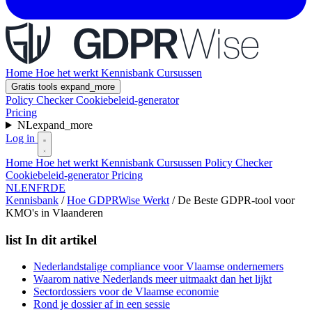
Home
Hoe het werkt
Kennisbank
Cursussen
Gratis tools
expand_more
Policy Checker
Cookiebeleid-generator
Pricing
NL
expand_more
Log in
Home
Hoe het werkt
Kennisbank
Cursussen
Policy Checker
Cookiebeleid-generator
Pricing
NL
EN
FR
DE
Kennisbank
/
Hoe GDPRWise Werkt
/
De Beste GDPR-tool voor
KMO's in Vlaanderen
list
In dit artikel
Nederlandstalige compliance voor Vlaamse ondernemers
Waarom native Nederlands meer uitmaakt dan het lijkt
Sectordossiers voor de Vlaamse economie
Rond je dossier af in een sessie