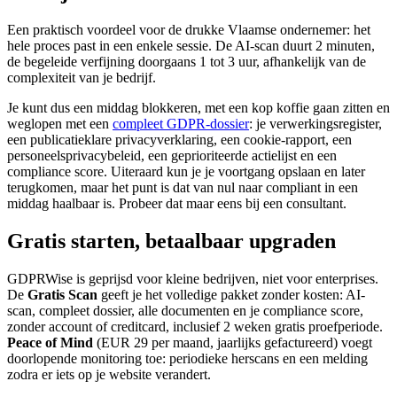
Een praktisch voordeel voor de drukke Vlaamse ondernemer: het
hele proces past in een enkele sessie. De AI-scan duurt 2 minuten,
de begeleide verfijning doorgaans 1 tot 3 uur, afhankelijk van de
complexiteit van je bedrijf.
Je kunt dus een middag blokkeren, met een kop koffie gaan zitten en
weglopen met een
compleet GDPR-dossier
: je verwerkingsregister,
een publicatieklare privacyverklaring, een cookie-rapport, een
personeelsprivacybeleid, een geprioriteerde actielijst en een
compliance score. Uiteraard kun je je voortgang opslaan en later
terugkomen, maar het punt is dat van nul naar compliant in een
middag haalbaar is. Probeer dat maar eens bij een consultant.
Gratis starten, betaalbaar upgraden
GDPRWise is geprijsd voor kleine bedrijven, niet voor enterprises.
De
Gratis Scan
geeft je het volledige pakket zonder kosten: AI-
scan, compleet dossier, alle documenten en je compliance score,
zonder account of creditcard, inclusief 2 weken gratis proefperiode.
Peace of Mind
(EUR 29 per maand, jaarlijks gefactureerd) voegt
doorlopende monitoring toe: periodieke herscans en een melding
zodra er iets op je website verandert.