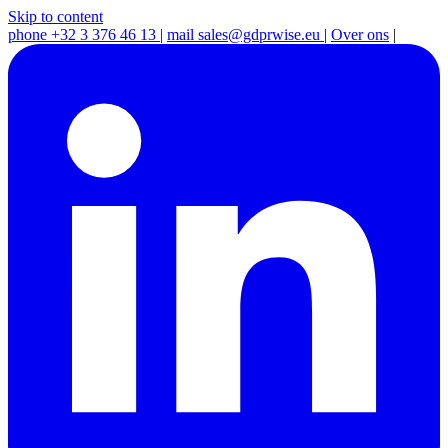
Skip to content
phone
+32 3 376 46 13
|
mail
sales@gdprwise.eu
|
Over ons
|