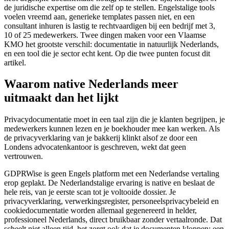
de juridische expertise om die zelf op te stellen. Engelstalige tools
voelen vreemd aan, generieke templates passen niet, en een
consultant inhuren is lastig te rechtvaardigen bij een bedrijf met 3,
10 of 25 medewerkers. Twee dingen maken voor een Vlaamse
KMO het grootste verschil: documentatie in natuurlijk Nederlands,
en een tool die je sector echt kent. Op die twee punten focust dit
artikel.
Waarom native Nederlands meer
uitmaakt dan het lijkt
Privacydocumentatie moet in een taal zijn die je klanten begrijpen, je
medewerkers kunnen lezen en je boekhouder mee kan werken. Als
de privacyverklaring van je bakkerij klinkt alsof ze door een
Londens advocatenkantoor is geschreven, wekt dat geen
vertrouwen.
GDPRWise is geen Engels platform met een Nederlandse vertaling
erop geplakt. De Nederlandstalige ervaring is native en beslaat de
hele reis, van je eerste scan tot je voltooide dossier. Je
privacyverklaring, verwerkingsregister, personeelsprivacybeleid en
cookiedocumentatie worden allemaal gegenereerd in helder,
professioneel Nederlands, direct bruikbaar zonder vertaalronde. Dat
scheelt niet alleen tijd, het zorgt ook dat je documenten kloppen: een