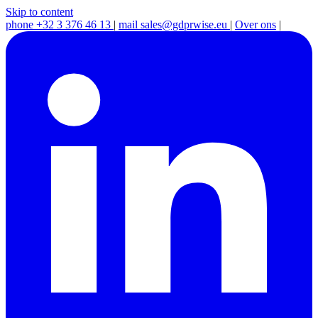
Skip to content
phone
+32 3 376 46 13
|
mail
sales@gdprwise.eu
|
Over ons
|