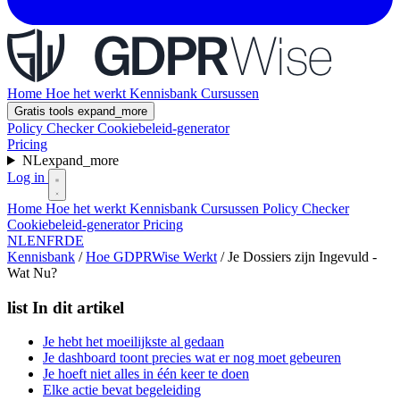
Home
Hoe het werkt
Kennisbank
Cursussen
Gratis tools
expand_more
Policy Checker
Cookiebeleid-generator
Pricing
NL
expand_more
Log in
Home
Hoe het werkt
Kennisbank
Cursussen
Policy Checker
Cookiebeleid-generator
Pricing
NL
EN
FR
DE
Kennisbank
/
Hoe GDPRWise Werkt
/
Je Dossiers zijn Ingevuld -
Wat Nu?
list
In dit artikel
Je hebt het moeilijkste al gedaan
Je dashboard toont precies wat er nog moet gebeuren
Je hoeft niet alles in één keer te doen
Elke actie bevat begeleiding