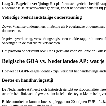
Laag 3 - Begeleide verfijning
: Het platform stelt gerichte bedrijfsvr
Nederlandse salarisverwerker gebruikt, zodat het dossier aansluit bij je
Volledige Nederlandstalige ondersteuning
Zowel Vlaamse ondernemers in Belgie als Nederlandse ondernemers wi
documenten.
Je privacyverklaring, verwerkingsregister en cookie-rapport kunnen a
ontvangen in de taal die ze verwachten.
Het platform ondersteunt ook Frans (relevant voor Wallonie en Brusse
Belgische GBA vs. Nederlandse AP: wat je
Hoewel de GDPR-regels identiek zijn, verschilt het handhavingslands
Boetes en handhavingsstijl
De Nederlandse AP heeft zich historisch gericht op grootschalige ge
over de hele linie actief geweest, inclusief acties tegen kleine bedrijve
Beide autoriteiten kunnen boetes opleggen tot 20 miljoen EUR of 4% 
pijnlijk zijn voor een klein bedrijf.