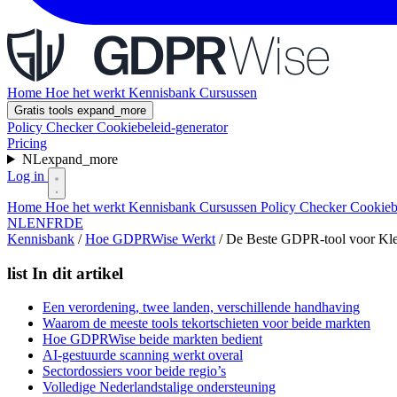
Home
Hoe het werkt
Kennisbank
Cursussen
Gratis tools
expand_more
Policy Checker
Cookiebeleid-generator
Pricing
NL
expand_more
Log in
Home
Hoe het werkt
Kennisbank
Cursussen
Policy Checker
Cookieb
NL
EN
FR
DE
Kennisbank
/
Hoe GDPRWise Werkt
/
De Beste GDPR-tool voor Klei
list
In dit artikel
Een verordening, twee landen, verschillende handhaving
Waarom de meeste tools tekortschieten voor beide markten
Hoe GDPRWise beide markten bedient
AI-gestuurde scanning werkt overal
Sectordossiers voor beide regio’s
Volledige Nederlandstalige ondersteuning