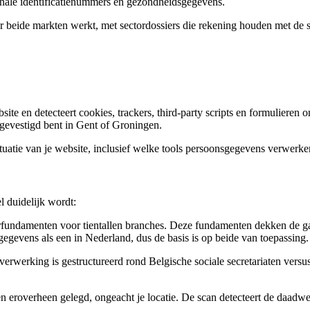
nale identificatienummers en gezondheidsgegevens.
beide markten werkt, met sectordossiers die rekening houden met de spe
te en detecteert cookies, trackers, third-party scripts en formulieren on
nu gevestigd bent in Gent of Groningen.
tuatie van je website, inclusief welke tools persoonsgegevens verwerken
l duidelijk wordt:
damenten voor tientallen branches. Deze fundamenten dekken de gang
gegevens als een in Nederland, dus de basis is op beide van toepassing.
rwerking is gestructureerd rond Belgische sociale secretariaten versu
 eroverheen gelegd, ongeacht je locatie. De scan detecteert de daadwerke