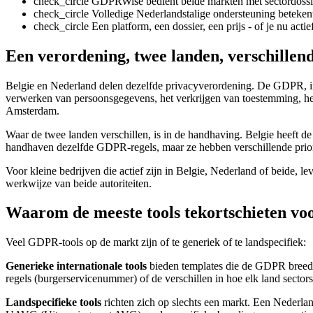
check_circle
GDPRWise bedient beide markten met sectordossier
check_circle
Volledige Nederlandstalige ondersteuning beteken
check_circle
Een platform, een dossier, een prijs - of je nu acti
Een verordening, twee landen, verschille
Belgie en Nederland delen dezelfde privacyverordening. De GDPR, i
verwerken van persoonsgegevens, het verkrijgen van toestemming, het 
Amsterdam.
Waar de twee landen verschillen, is in de handhaving. Belgie heeft d
handhaven dezelfde GDPR-regels, maar ze hebben verschillende priori
Voor kleine bedrijven die actief zijn in Belgie, Nederland of beide, l
werkwijze van beide autoriteiten.
Waarom de meeste tools tekortschieten vo
Veel GDPR-tools op de markt zijn of te generiek of te landspecifiek:
Generieke internationale tools
bieden templates die de GDPR breed d
regels (burgerservicenummer) of de verschillen in hoe elk land sector
Landspecifieke tools
richten zich op slechts een markt. Een Nederla