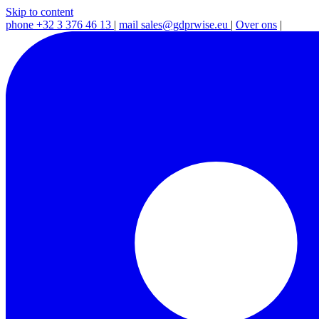
Skip to content
phone
+32 3 376 46 13
|
mail
sales@gdprwise.eu
|
Over ons
|