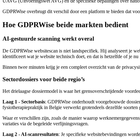
UAVG (Uitvoeringswet AVG) en de specifieke bepalingen over natio
GDPRWise overbrugt dit verschil door een platform te bieden dat voor 
Hoe GDPRWise beide markten bedient
AI-gestuurde scanning werkt overal
De GDPRWise websitescan is niet landspecifiek. Hij analyseert je websi
identificeert wat je website technisch doet, en dat is hetzelfde of je 
Binnen twee minuten krijg je een compleet overzicht van de privacysi
Sectordossiers voor beide regio’s
Het drielaagse dossiermodel is waar het grensoverschrijdende voordee
Laag 1 - Sectorbasis
: GDPRWise onderhoudt voorgebouwde dossierfun
fysiotherapiepraktijk in Belgie verwerkt grotendeels dezelfde soorten 
Waar er verschillen zijn, zoals de manier waarop werknemergegevensve
variaties via de begeleide verfijningsvragen.
Laag 2 - AI-scanresultaten
: Je specifieke websitebevindingen worden