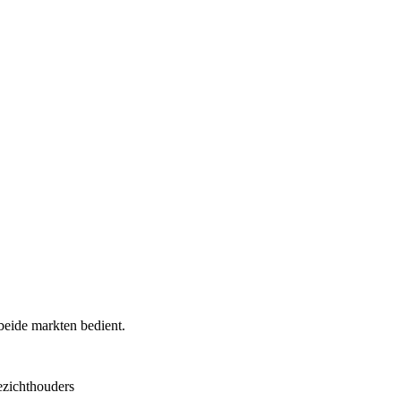
beide markten bedient.
ezichthouders