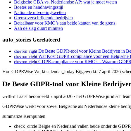
Belgische GBA vs. Nederlandse AP: wat je moet weten
Boetes en handhavingsstijl
Nationale uitvoeringswetten
Grensoverschrijdende bedrijven
Betaalbaar voor KMO’s aan beide kanten van de grens
Aan de slag duurt minuten
auto_stories
Gerelateerd
De Beste GDPR-tool voor Kleine Bedrijven in Be
chevron_right
Wat Kost GDPR-compliance voor een Belgisch
chevron_right
GDPR-compliance voor KMO's - Waarom GDPRW
chevron_right
Hoe GDPRWise Werkt
calendar_today
Bijgewerkt: 7 april 2026
sche
De Beste GDPR-tool voor Kleine Bedrijven
Laatst beoordeeld 7 april 2026 · het GDPRWise juridisch tea
verified
GDPRWise werkt voor zowel Belgische als Nederlandse kleine bedrijv
summarize
Kernpunten
check_circle
Belgie en Nederland vallen beide onder de GDPR