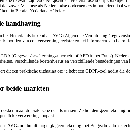
s die relevant zijn voor Belgische en Nederlandse bedrijfspraktijken
t dat zowel Vlaamse als Nederlandse ondernemers in hun eigen taal w
ef bent in Belgie, Nederland of beide
nde handhaving
n het Nederlands bekend als AVG (Algemene Verordening Gegevensbesch
bijhouden van een verwerkingsregister en het informeren van betrokken
e GBA (Gegevensbeschermingsautoriteit, of APD in het Frans). Nederlan
teiten, verschillende boeteniveaus en verschillende benaderingen van
evert dit een praktische uitdaging op: je hebt een GDPR-tool nodig die de
or beide markten
ekken maar de praktische details missen. Ze houden geen rekening me
specifieke verwerking aanpakt.
ndse AVG-tool houdt mogelijk geen rekening met Belgische arbeidsrech