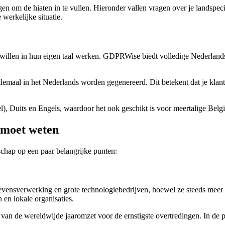
agen om de hiaten in te vullen. Hieronder vallen vragen over je landspeci
 werkelijke situatie.
llen in hun eigen taal werken. GDPRWise biedt volledige Nederlandsta
llemaal in het Nederlands worden gegenereerd. Dit betekent dat je kla
l), Duits en Engels, waardoor het ook geschikt is voor meertalige Belgi
 moet weten
chap op een paar belangrijke punten:
gevensverwerking en grote technologiebedrijven, hoewel ze steeds meer 
n en lokale organisaties.
van de wereldwijde jaaromzet voor de ernstigste overtredingen. In de p