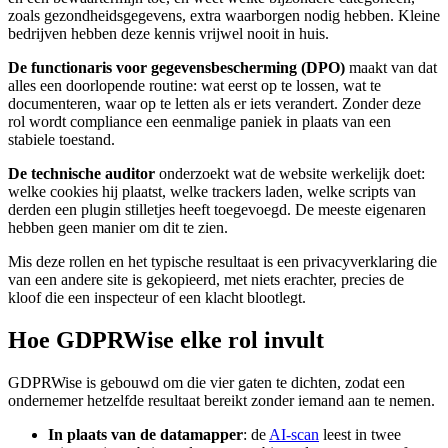
zoals gezondheidsgegevens, extra waarborgen nodig hebben. Kleine
bedrijven hebben deze kennis vrijwel nooit in huis.
De functionaris voor gegevensbescherming (DPO)
maakt van dat
alles een doorlopende routine: wat eerst op te lossen, wat te
documenteren, waar op te letten als er iets verandert. Zonder deze
rol wordt compliance een eenmalige paniek in plaats van een
stabiele toestand.
De technische auditor
onderzoekt wat de website werkelijk doet:
welke cookies hij plaatst, welke trackers laden, welke scripts van
derden een plugin stilletjes heeft toegevoegd. De meeste eigenaren
hebben geen manier om dit te zien.
Mis deze rollen en het typische resultaat is een privacyverklaring die
van een andere site is gekopieerd, met niets erachter, precies de
kloof die een inspecteur of een klacht blootlegt.
Hoe GDPRWise elke rol invult
GDPRWise is gebouwd om die vier gaten te dichten, zodat een
ondernemer hetzelfde resultaat bereikt zonder iemand aan te nemen.
In plaats van de datamapper
: de
AI-scan
leest in twee