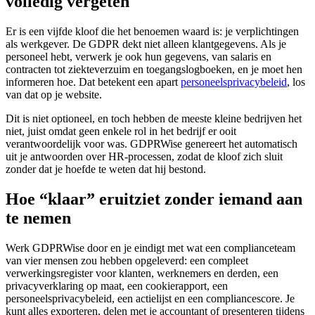
volledig vergeten
Er is een vijfde kloof die het benoemen waard is: je verplichtingen
als werkgever. De GDPR dekt niet alleen klantgegevens. Als je
personeel hebt, verwerk je ook hun gegevens, van salaris en
contracten tot ziekteverzuim en toegangslogboeken, en je moet hen
informeren hoe. Dat betekent een apart
personeelsprivacybeleid
, los
van dat op je website.
Dit is niet optioneel, en toch hebben de meeste kleine bedrijven het
niet, juist omdat geen enkele rol in het bedrijf er ooit
verantwoordelijk voor was. GDPRWise genereert het automatisch
uit je antwoorden over HR-processen, zodat de kloof zich sluit
zonder dat je hoefde te weten dat hij bestond.
Hoe “klaar” eruitziet zonder iemand aan
te nemen
Werk GDPRWise door en je eindigt met wat een complianceteam
van vier mensen zou hebben opgeleverd: een compleet
verwerkingsregister voor klanten, werknemers en derden, een
privacyverklaring op maat, een cookierapport, een
personeelsprivacybeleid, een actielijst en een compliancescore. Je
kunt alles exporteren, delen met je accountant of presenteren tijdens