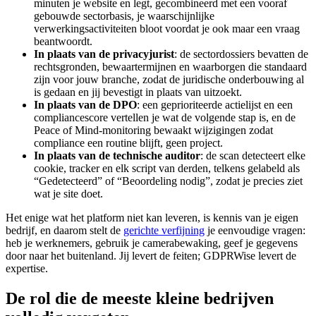
minuten je website en legt, gecombineerd met een vooraf
gebouwde sectorbasis, je waarschijnlijke
verwerkingsactiviteiten bloot voordat je ook maar een vraag
beantwoordt.
In plaats van de privacyjurist
: de sectordossiers bevatten de
rechtsgronden, bewaartermijnen en waarborgen die standaard
zijn voor jouw branche, zodat de juridische onderbouwing al
is gedaan en jij bevestigt in plaats van uitzoekt.
In plaats van de DPO
: een geprioriteerde actielijst en een
compliancescore vertellen je wat de volgende stap is, en de
Peace of Mind-monitoring bewaakt wijzigingen zodat
compliance een routine blijft, geen project.
In plaats van de technische auditor
: de scan detecteert elke
cookie, tracker en elk script van derden, telkens gelabeld als
“Gedetecteerd” of “Beoordeling nodig”, zodat je precies ziet
wat je site doet.
Het enige wat het platform niet kan leveren, is kennis van je eigen
bedrijf, en daarom stelt de
gerichte verfijning
je eenvoudige vragen:
heb je werknemers, gebruik je camerabewaking, geef je gegevens
door naar het buitenland. Jij levert de feiten; GDPRWise levert de
expertise.
De rol die de meeste kleine bedrijven