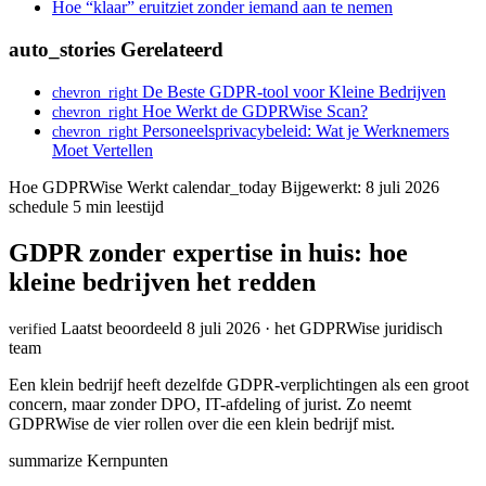
Hoe “klaar” eruitziet zonder iemand aan te nemen
auto_stories
Gerelateerd
De Beste GDPR-tool voor Kleine Bedrijven
chevron_right
Hoe Werkt de GDPRWise Scan?
chevron_right
Personeelsprivacybeleid: Wat je Werknemers
chevron_right
Moet Vertellen
Hoe GDPRWise Werkt
calendar_today
Bijgewerkt: 8 juli 2026
schedule
5 min leestijd
GDPR zonder expertise in huis: hoe
kleine bedrijven het redden
Laatst beoordeeld 8 juli 2026 · het GDPRWise juridisch
verified
team
Een klein bedrijf heeft dezelfde GDPR-verplichtingen als een groot
concern, maar zonder DPO, IT-afdeling of jurist. Zo neemt
GDPRWise de vier rollen over die een klein bedrijf mist.
summarize
Kernpunten