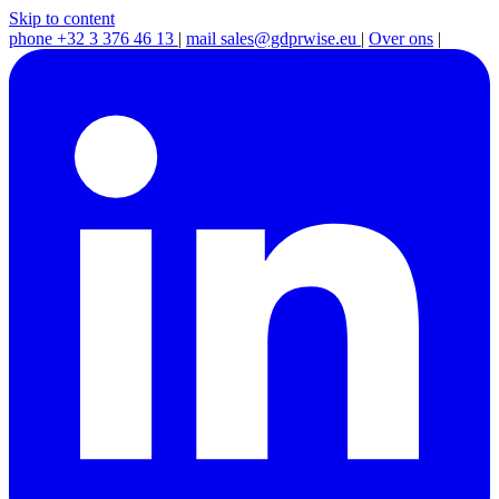
Skip to content
phone
+32 3 376 46 13
|
mail
sales@gdprwise.eu
|
Over ons
|