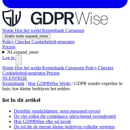
Home
Hoe het werkt
Kennisbank
Cursussen
Gratis tools
expand_more
Policy Checker
Cookiebeleid-generator
Pricing
NL
expand_more
Log in
Home
Hoe het werkt
Kennisbank
Cursussen
Policy Checker
Cookiebeleid-generator
Pricing
NL
EN
FR
DE
Kennisbank
/
Hoe GDPRWise Werkt
/
GDPR zonder expertise in
huis: hoe kleine bedrijven het redden
list
In dit artikel
Dezelfde verplichtingen, geen personeel ervoor
De vier rollen die compliance stilzwijgend veronderstelt
Hoe GDPRWise elke rol invult
De rol die de meeste kleine bedrijven volledig vergeten