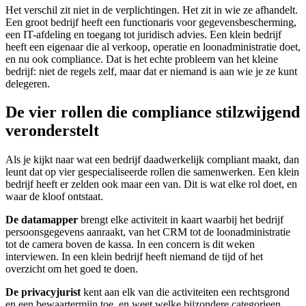
Het verschil zit niet in de verplichtingen. Het zit in wie ze afhandelt.
Een groot bedrijf heeft een functionaris voor gegevensbescherming,
een IT-afdeling en toegang tot juridisch advies. Een klein bedrijf
heeft een eigenaar die al verkoop, operatie en loonadministratie doet,
en nu ook compliance. Dat is het echte probleem van het kleine
bedrijf: niet de regels zelf, maar dat er niemand is aan wie je ze kunt
delegeren.
De vier rollen die compliance stilzwijgend
veronderstelt
Als je kijkt naar wat een bedrijf daadwerkelijk compliant maakt, dan
leunt dat op vier gespecialiseerde rollen die samenwerken. Een klein
bedrijf heeft er zelden ook maar een van. Dit is wat elke rol doet, en
waar de kloof ontstaat.
De datamapper
brengt elke activiteit in kaart waarbij het bedrijf
persoonsgegevens aanraakt, van het CRM tot de loonadministratie
tot de camera boven de kassa. In een concern is dit weken
interviewen. In een klein bedrijf heeft niemand de tijd of het
overzicht om het goed te doen.
De privacyjurist
kent aan elk van die activiteiten een rechtsgrond
en een bewaartermijn toe, en weet welke bijzondere categorieen,