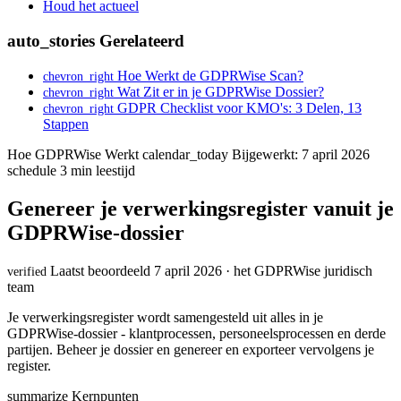
Houd het actueel
auto_stories
Gerelateerd
Hoe Werkt de GDPRWise Scan?
chevron_right
Wat Zit er in je GDPRWise Dossier?
chevron_right
GDPR Checklist voor KMO's: 3 Delen, 13
chevron_right
Stappen
Hoe GDPRWise Werkt
calendar_today
Bijgewerkt: 7 april 2026
schedule
3 min leestijd
Genereer je verwerkingsregister vanuit je
GDPRWise-dossier
Laatst beoordeeld 7 april 2026 · het GDPRWise juridisch
verified
team
Je verwerkingsregister wordt samengesteld uit alles in je
GDPRWise-dossier - klantprocessen, personeelsprocessen en derde
partijen. Beheer je dossier en genereer en exporteer vervolgens je
register.
summarize
Kernpunten