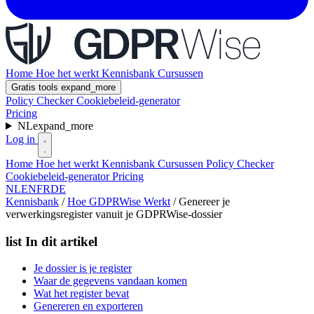
Home
Hoe het werkt
Kennisbank
Cursussen
Gratis tools
expand_more
Policy Checker
Cookiebeleid-generator
Pricing
NL
expand_more
Log in
Home
Hoe het werkt
Kennisbank
Cursussen
Policy Checker
Cookiebeleid-generator
Pricing
NL
EN
FR
DE
Kennisbank
/
Hoe GDPRWise Werkt
/
Genereer je
verwerkingsregister vanuit je GDPRWise-dossier
list
In dit artikel
Je dossier is je register
Waar de gegevens vandaan komen
Wat het register bevat
Genereren en exporteren