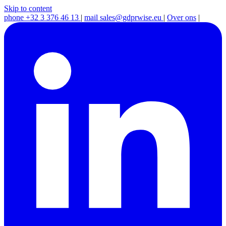
Skip to content
phone
+32 3 376 46 13
|
mail
sales@gdprwise.eu
|
Over ons
|