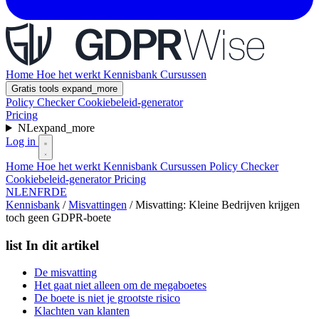
Home
Hoe het werkt
Kennisbank
Cursussen
Gratis tools
expand_more
Policy Checker
Cookiebeleid-generator
Pricing
NL
expand_more
Log in
Home
Hoe het werkt
Kennisbank
Cursussen
Policy Checker
Cookiebeleid-generator
Pricing
NL
EN
FR
DE
Kennisbank
/
Misvattingen
/
Misvatting: Kleine Bedrijven krijgen
toch geen GDPR-boete
list
In dit artikel
De misvatting
Het gaat niet alleen om de megaboetes
De boete is niet je grootste risico
Klachten van klanten