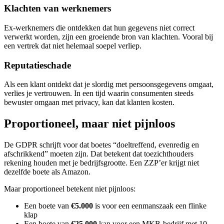
Klachten van werknemers
Ex-werknemers die ontdekken dat hun gegevens niet correct
verwerkt worden, zijn een groeiende bron van klachten. Vooral bij
een vertrek dat niet helemaal soepel verliep.
Reputatieschade
Als een klant ontdekt dat je slordig met persoonsgegevens omgaat,
verlies je vertrouwen. In een tijd waarin consumenten steeds
bewuster omgaan met privacy, kan dat klanten kosten.
Proportioneel, maar niet pijnloos
De GDPR schrijft voor dat boetes “doeltreffend, evenredig en
afschrikkend” moeten zijn. Dat betekent dat toezichthouders
rekening houden met je bedrijfsgrootte. Een ZZP’er krijgt niet
dezelfde boete als Amazon.
Maar proportioneel betekent niet pijnloos:
Een boete van
€5.000
is voor een eenmanszaak een flinke
klap
Een boete van
€25.000
kan voor een MKB-bedrijf met 10