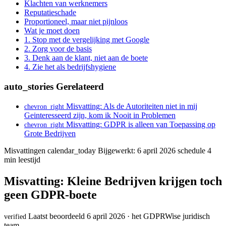
Klachten van werknemers
Reputatieschade
Proportioneel, maar niet pijnloos
Wat je moet doen
1. Stop met de vergelijking met Google
2. Zorg voor de basis
3. Denk aan de klant, niet aan de boete
4. Zie het als bedrijfshygiene
auto_stories
Gerelateerd
Misvatting: Als de Autoriteiten niet in mij
chevron_right
Geinteresseerd zijn, kom ik Nooit in Problemen
Misvatting: GDPR is alleen van Toepassing op
chevron_right
Grote Bedrijven
Misvattingen
calendar_today
Bijgewerkt: 6 april 2026
schedule
4
min leestijd
Misvatting: Kleine Bedrijven krijgen toch
geen GDPR-boete
Laatst beoordeeld 6 april 2026 · het GDPRWise juridisch
verified
team