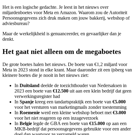
Het is een logische gedachte. Je leest in het nieuws over
miljardenboetes voor Meta en Amazon. Waarom zou de Autoriteit
Persoonsgegevens zich druk maken om jouw bakkerij, webshop of
adviesbureau?
Maar de werkelijkheid is genuanceerder, en gevaarlijker dan je
denkt.
Het gaat niet alleen om de megaboetes
De grote boetes halen het nieuws. De boete van €1,2 miljard voor
Meta in 2023 stond in elke krant. Maar daaronder zit een ijsberg van
kleinere boetes die je nooit in het nieuws ziet:
In
Duitsland
deelde de toezichthouder van Nedersaksen in
2023 een boete van
€12.500
uit aan een klein bedrijf dat geen
verwerkingsregister had
In
Spanje
kreeg een tandartspraktijk een boete van
€5.000
voor het versturen van marketingmails zonder toestemming
In
Roemenie
werd een kleine webshop beboet met
€3.000
voor het niet reageren op een inzageverzoek
In
Belgie
legde de GBA een boete van
€15.000
op aan een
MKB-bedrijf dat persoonsgegevens gebruikte voor een ander
doel dan waarvoor ze verzameld waren