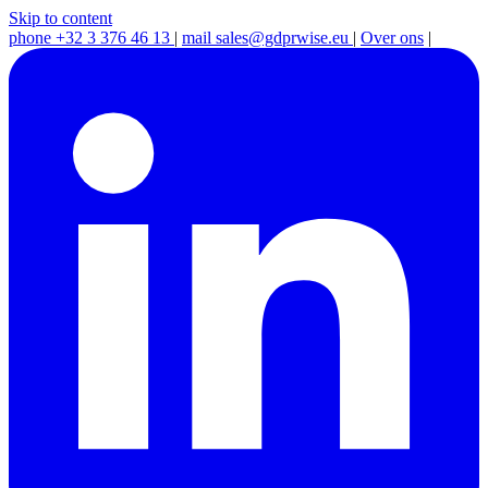
Skip to content
phone
+32 3 376 46 13
|
mail
sales@gdprwise.eu
|
Over ons
|