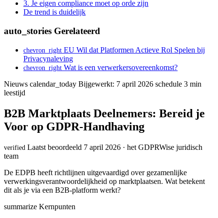
3. Je eigen compliance moet op orde zijn
De trend is duidelijk
auto_stories
Gerelateerd
EU Wil dat Platformen Actieve Rol Spelen bij
chevron_right
Privacynaleving
Wat is een verwerkersovereenkomst?
chevron_right
Nieuws
calendar_today
Bijgewerkt: 7 april 2026
schedule
3 min
leestijd
B2B Marktplaats Deelnemers: Bereid je
Voor op GDPR-Handhaving
Laatst beoordeeld 7 april 2026 · het GDPRWise juridisch
verified
team
De EDPB heeft richtlijnen uitgevaardigd over gezamenlijke
verwerkingsverantwoordelijkheid op marktplaatsen. Wat betekent
dit als je via een B2B-platform werkt?
summarize
Kernpunten