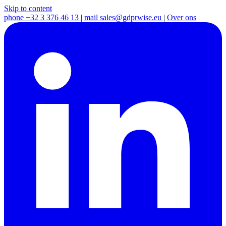
Skip to content
phone
+32 3 376 46 13
|
mail
sales@gdprwise.eu
|
Over ons
|