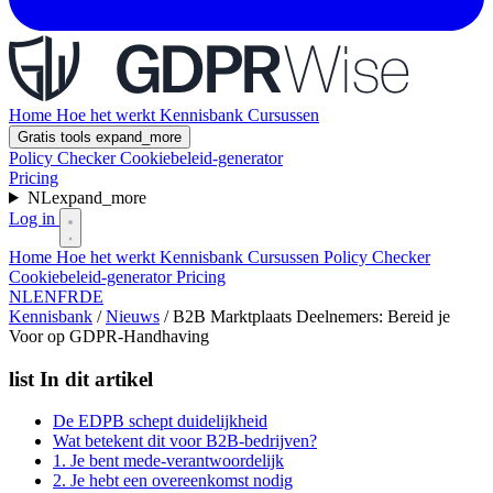
Home
Hoe het werkt
Kennisbank
Cursussen
Gratis tools
expand_more
Policy Checker
Cookiebeleid-generator
Pricing
NL
expand_more
Log in
Home
Hoe het werkt
Kennisbank
Cursussen
Policy Checker
Cookiebeleid-generator
Pricing
NL
EN
FR
DE
Kennisbank
/
Nieuws
/
B2B Marktplaats Deelnemers: Bereid je
Voor op GDPR-Handhaving
list
In dit artikel
De EDPB schept duidelijkheid
Wat betekent dit voor B2B-bedrijven?
1. Je bent mede-verantwoordelijk
2. Je hebt een overeenkomst nodig